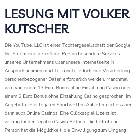
LESUNG MIT VOLKER
KUTSCHER
Die YouTube, LLC ist einer Tochtergesellschaft der Google
Inc. Sofern eine betroffene Person besondere Services
unseres Unternehmens über unsere Internetseite in
Anspruch nehmen möchte, könnte jedoch eine Verarbeitung
personenbezogener Daten erforderlich werden. Manchmal
wird von einem 13 Euro Bonus ohne Einzahlung Casino oder
einem 6 Euro Bonus ohne Einzahlung Casino gesprochen. Im
Angebot dieser legalen Sportwetten Anbieter gibt es aber
dann auch Online Casinos. Eine Glücksspiel Lizenz ist
wichtig für den legalen Casino Betrieb. Die betroffene
Person hat die Möglichkeit, die Einwilligung zum Umgang