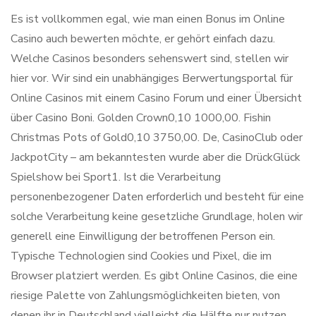
Es ist vollkommen egal, wie man einen Bonus im Online
Casino auch bewerten möchte, er gehört einfach dazu.
Welche Casinos besonders sehenswert sind, stellen wir
hier vor. Wir sind ein unabhängiges Berwertungsportal für
Online Casinos mit einem Casino Forum und einer Übersicht
über Casino Boni. Golden Crown0,10 1000,00. Fishin
Christmas Pots of Gold0,10 3750,00. De, CasinoClub oder
JackpotCity – am bekanntesten wurde aber die DrückGlück
Spielshow bei Sport1. Ist die Verarbeitung
personenbezogener Daten erforderlich und besteht für eine
solche Verarbeitung keine gesetzliche Grundlage, holen wir
generell eine Einwilligung der betroffenen Person ein.
Typische Technologien sind Cookies und Pixel, die im
Browser platziert werden. Es gibt Online Casinos, die eine
riesige Palette von Zahlungsmöglichkeiten bieten, von
denen ihr in Deutschland vielleicht die Hälfte nur nutzen