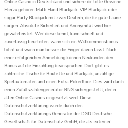
Online Casino in Deutschland und sichere dir tolle Gewinne.
Hierzu gehören Multi Hand Blackjack, VIP Blackjack oder
sogar Party Blackjack mit zwei Dealern, die für gute Laune
sorgen. Absolute Sicherheit und Anonymität wird hier
gewährleistet. Wer diese kennt, kann schnell und
zuverlässig beurteilen, wann sich ein Willkommensbonus
lohnt und wann man besser die Finger davon lässt. Nach
einer erfolgreichen Anmeldung können Neukunden den
Bonus auf die Einzahlung beanspruchen. Dort gibt es
zahlreiche Tische für Roulette und Blackjack, unzählige
Spielautomaten und einen Extra Pokerfloor. Dies wird durch
einen Zufallszahlengenerator RNG sichergestellt, der in
allen Online Casinos eingesetzt wird. Diese
Datenschutzerklärung wurde durch den
Datenschutzerklärungs Generator der DGD Deutsche
Gesellschaft für Datenschutz GmbH, die als externer