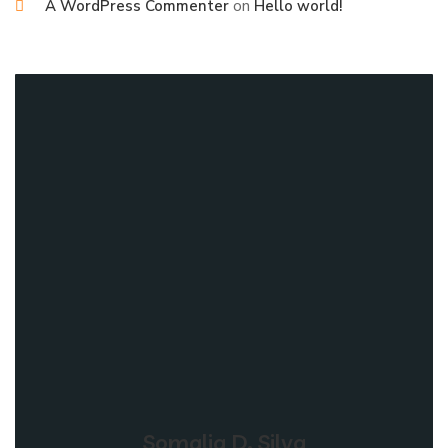
on
A WordPress Commenter
Hello world!
Somalia D. Silva