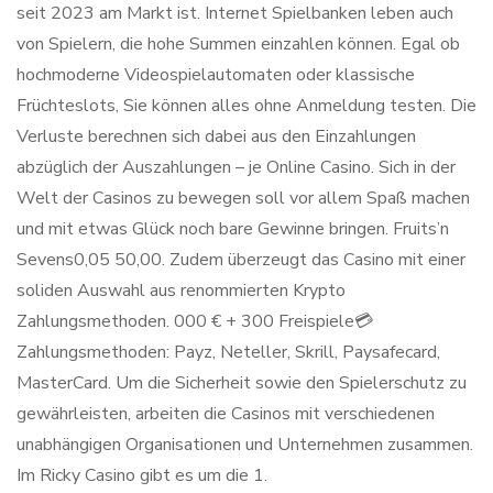
seit 2023 am Markt ist. Internet Spielbanken leben auch
von Spielern, die hohe Summen einzahlen können. Egal ob
hochmoderne Videospielautomaten oder klassische
Früchteslots, Sie können alles ohne Anmeldung testen. Die
Verluste berechnen sich dabei aus den Einzahlungen
abzüglich der Auszahlungen – je Online Casino. Sich in der
Welt der Casinos zu bewegen soll vor allem Spaß machen
und mit etwas Glück noch bare Gewinne bringen. Fruits’n
Sevens0,05 50,00. Zudem überzeugt das Casino mit einer
soliden Auswahl aus renommierten Krypto
Zahlungsmethoden. 000 € + 300 Freispiele💳
Zahlungsmethoden: Payz, Neteller, Skrill, Paysafecard,
MasterCard. Um die Sicherheit sowie den Spielerschutz zu
gewährleisten, arbeiten die Casinos mit verschiedenen
unabhängigen Organisationen und Unternehmen zusammen.
Im Ricky Casino gibt es um die 1.