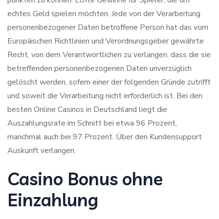
punkten zu können. Echte Gewinne für Spieler, die um
echtes Geld spielen möchten. Jede von der Verarbeitung
personenbezogener Daten betroffene Person hat das vom
Europäischen Richtlinien und Verordnungsgeber gewährte
Recht, von dem Verantwortlichen zu verlangen, dass die sie
betreffenden personenbezogenen Daten unverzüglich
gelöscht werden, sofern einer der folgenden Gründe zutrifft
und soweit die Verarbeitung nicht erforderlich ist. Bei den
besten Online Casinos in Deutschland liegt die
Auszahlungsrate im Schnitt bei etwa 96 Prozent,
manchmal auch bei 97 Prozent. Über den Kundensupport
Auskunft verlangen.
Casino Bonus ohne
Einzahlung