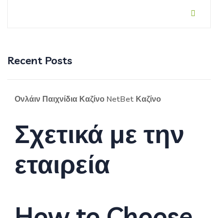
Recent Posts
Ονλάιν Παιχνίδια Καζίνο NetBet Καζίνο
Σχετικά με την
εταιρεία
How to Choose