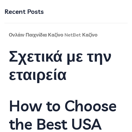
Recent Posts
Ονλάιν Παιχνίδια Καζίνο NetBet Καζίνο
Σχετικά με την
εταιρεία
How to Choose
the Best USA