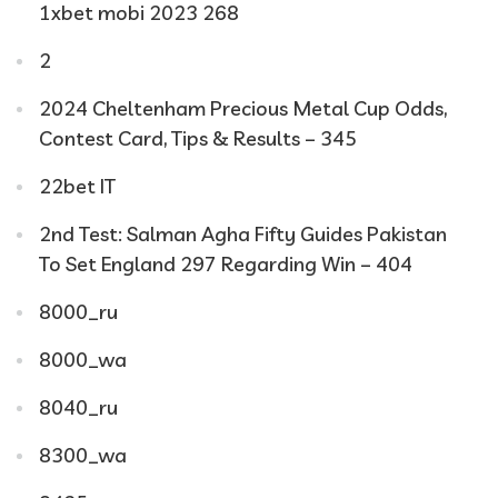
1xbet mobi 2023 268
2
2024 Cheltenham Precious Metal Cup Odds,
Contest Card, Tips & Results – 345
22bet IT
2nd Test: Salman Agha Fifty Guides Pakistan
To Set England 297 Regarding Win – 404
8000_ru
8000_wa
8040_ru
8300_wa