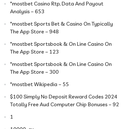
"mostbet Casino Rtp, Data And Payout
Analysis – 653
"‎mostbet Sports Bet & Casino On Typically
The App Store – 948
"‎mostbet Sportsbook & On Line Casino On
The App Store – 123
"‎mostbet Sportsbook & On Line Casino On
The App Store – 300
"mostbet Wikipedia – 55
$100 Simply No Deposit Reward Codes 2024
Totally Free Aud Computer Chip Bonuses – 92
1