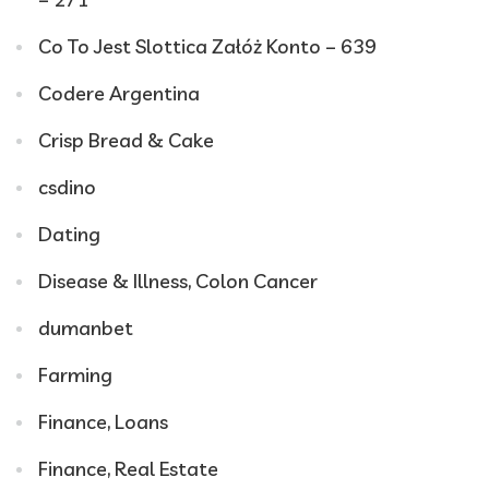
Co To Jest Slottica Załóż Konto – 639
Codere Argentina
Crisp Bread & Cake
csdino
Dating
Disease & Illness, Colon Cancer
dumanbet
Farming
Finance, Loans
Finance, Real Estate