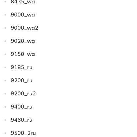
8435_wa
9000_wa
9000_wa2
9020_wa
9150_wa
9185_ru
9200_ru
9200_ru2
9400_ru
9460_ru
9500_2ru