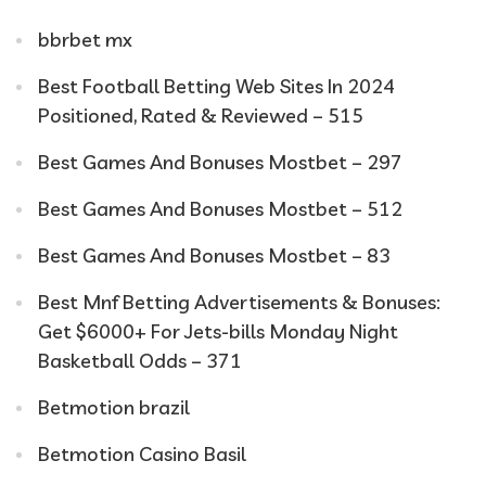
bbrbet mx
Best Football Betting Web Sites In 2024
Positioned, Rated & Reviewed – 515
Best Games And Bonuses Mostbet – 297
Best Games And Bonuses Mostbet – 512
Best Games And Bonuses Mostbet – 83
Best Mnf Betting Advertisements & Bonuses:
Get $6000+ For Jets-bills Monday Night
Basketball Odds – 371
Betmotion brazil
Betmotion Casino Basil