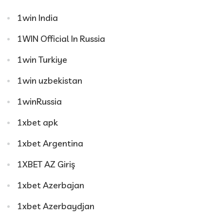
1win India
1WIN Official In Russia
1win Turkiye
1win uzbekistan
1winRussia
1xbet apk
1xbet Argentina
1XBET AZ Giriş
1xbet Azerbajan
1xbet Azerbaydjan