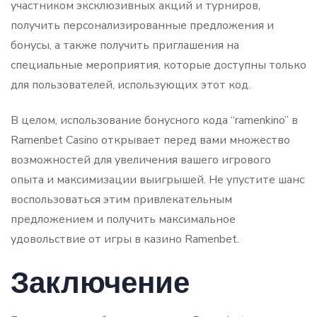
участником эксклюзивных акций и турниров,
получить персонализированные предложения и
бонусы, а также получить приглашения на
специальные мероприятия, которые доступны только
для пользователей, использующих этот код.
В целом, использование бонусного кода “ramenkino” в
Ramenbet Casino открывает перед вами множество
возможностей для увеличения вашего игрового
опыта и максимизации выигрышей. Не упустите шанс
воспользоваться этим привлекательным
предложением и получить максимальное
удовольствие от игры в казино Ramenbet.
Заключение