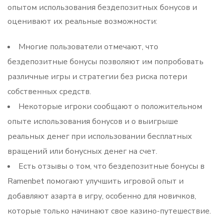
опытом использования бездепозитных бонусов и
оценивают их реальные возможности:
Многие пользователи отмечают, что
бездепозитные бонусы позволяют им попробовать
различные игры и стратегии без риска потери
собственных средств.
Некоторые игроки сообщают о положительном
опыте использования бонусов и о выигрыше
реальных денег при использовании бесплатных
вращений или бонусных денег на счет.
Есть отзывы о том, что бездепозитные бонусы в
Ramenbet помогают улучшить игровой опыт и
добавляют азарта в игру, особенно для новичков,
которые только начинают свое казино-путешествие.