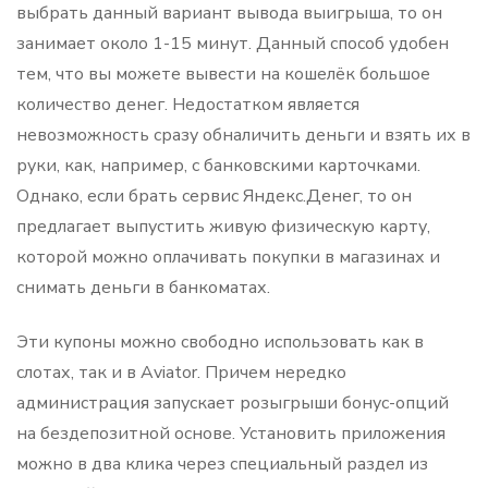
выбрать данный вариант вывода выигрыша, то он
занимает около 1-15 минут. Данный способ удобен
тем, что вы можете вывести на кошелёк большое
количество денег. Недостатком является
невозможность сразу обналичить деньги и взять их в
руки, как, например, с банковскими карточками.
Однако, если брать сервис Яндекс.Денег, то он
предлагает выпустить живую физическую карту,
которой можно оплачивать покупки в магазинах и
снимать деньги в банкоматах.
Эти купоны можно свободно использовать как в
слотах, так и в Aviator. Причем нередко
администрация запускает розыгрыши бонус-опций
на бездепозитной основе. Установить приложения
можно в два клика через специальный раздел из