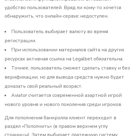
удобство пользователей. Вряд ли кому-то хочется
обнаружить, что онлайн-сервис недоступен.
Пользователь выбирает валюту во время
регистрации.
При использовании материалов сайта на других
ресурсах активная ссылка на Legalbet обязательна.
Точнее, пользователь сможет сделать ставку и без
верификации, но для вывода средств нужно будет
доказать свой реальный возраст.
Aviator считается современной азартной игрой
нового уровня и нового поколения среди игроков.
Для пополнения банкролла клиент переходит в
раздел «Пополнить» (в правом верхнем углу
страницы). Затем выбирает платежную систему,