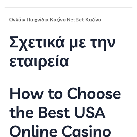
Ονλάιν Παιχνίδια Καζίνο NetBet Καζίνο
Σχετικά με την
εταιρεία
How to Choose
the Best USA
Online Casino