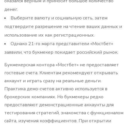
оказался верным и приносит большое количество
денег.
Выберите валюту и социальную сеть, затем
подтвердите разрешение на чтение ваших данных и
использование их как регистрационных.
Однако 21-го марта представители «Мостбет»
заявили, что букмекер покидает российский рынок.
Букмекерская контора «Мостбет» не предоставляет
гостевые счета. Клиентам рекомендуют открывать
аккаунт и играть сразу на реальные деньги.
Практика демо-счетов активно используется в
брокерских компаниях. Но букмекеры редко
предоставляют демонстрационные аккаунты для
тестирования стратегий, знакомства с функционалом
сайта, изучения коэффициентов. При открытии