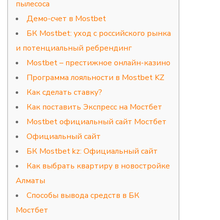
пылесоса
Демо-счет в Mostbet
БК Mostbet: уход с российского рынка
и потенциальный ребрендинг
Mostbet – престижное онлайн-казино
Программа лояльности в Mostbet KZ
Как сделать ставку?
Как поставить Экспресс на Мостбет
Mostbet официальный сайт Мостбет
Oфициальный сайт
БК Mostbet kz: Официальный сайт
Как выбрать квартиру в новостройке
Алматы
Способы вывода средств в БК
Мостбет