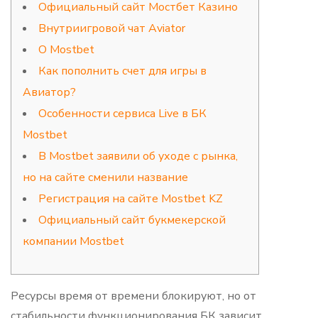
Официальный сайт Мостбет Казино
Внутриигровой чат Aviator
О Mostbet
Как пополнить счет для игры в
Авиатор?
Особенности сервиса Live в БК
Mostbet
В Mostbet заявили об уходе с рынка,
но на сайте сменили название
Регистрация на сайте Mostbet KZ
Официальный сайт букмекерской
компании Mostbet
Ресурсы время от времени блокируют, но от
стабильности функционирования БК зависит