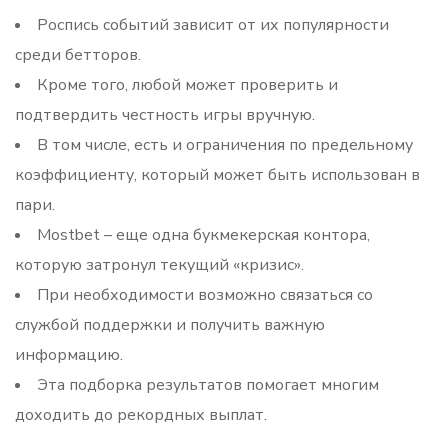
Роспись событий зависит от их популярности
среди бетторов.
Кроме того, любой может проверить и
подтвердить честность игры вручную.
В том числе, есть и ограничения по предельному
коэффициенту, который может быть использован в
пари.
Mostbet – еще одна букмекерская контора,
которую затронул текущий «кризис».
При необходимости возможно связаться со
службой поддержки и получить важную
информацию.
Эта подборка результатов помогает многим
доходить до рекордных выплат.