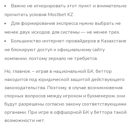
Важно не игнорировать этот пункт и внимательно
прочитать условия Mostbet KZ.
Для формирования экспресса нужно выбрать не
менее двух исходов, для системы — не менее трех.
Большинство интернет-провайдеров в Казахстане
не блокируют доступ к официальному сайту
компании, поэтому зеркало не требуется.
Но, главное, – играя в национальной БК, беттор
находится под юридической защитой действующего
законодательства. Поэтому, в случае возникновения
спорных вопросов между игроком и букмекером, они
будут разрешены согласно закону соответствующими
органами. При игре в оффшорной БК у беттора такой
возможности нет.