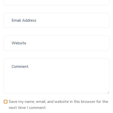
Save my name, email, and website in this browser for the
next time I comment.