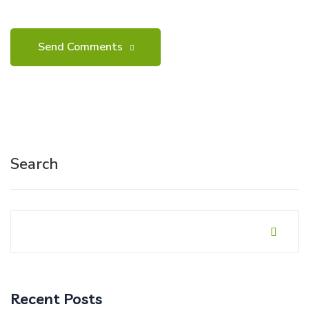
Search
Recent Posts