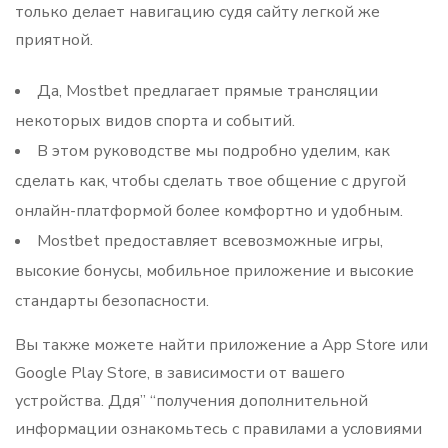
только делает навигацию судя сайту легкой же
приятной.
Да, Mostbet предлагает прямые трансляции
некоторых видов спорта и событий.
В этом руководстве мы подробно уделим, как
сделать как, чтобы сделать твое общение с другой
онлайн-платформой более комфортно и удобным.
Mostbet предоставляет всевозможные игры,
высокие бонусы, мобильное приложение и высокие
стандарты безопасности.
Вы также можете найти приложение а App Store или
Google Play Store, в зависимости от вашего
устройства. Ддя” “получения дополнительной
информации ознакомьтесь с правилами а условиями