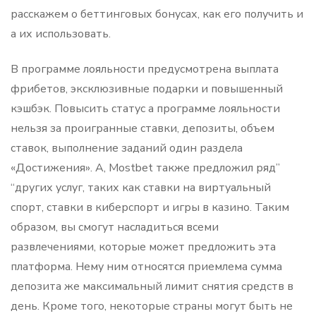
расскажем о беттинговых бонусах, как его получить и
а их использовать.
В программе лояльности предусмотрена выплата
фрибетов, эксклюзивные подарки и повышенный
кэшбэк. Повысить статус а программе лояльности
нельзя за проигранные ставки, депозиты, объем
ставок, выполнение заданий один раздела
«Достижения». А, Mostbet также предложил ряд”
“других услуг, таких как ставки на виртуальный
спорт, ставки в киберспорт и игры в казино. Таким
образом, вы смогут насладиться всеми
развлечениями, которые может предложить эта
платформа. Нему ним относятся приемлема сумма
депозита же максимальный лимит снятия средств в
день. Кроме того, некоторые страны могут быть не