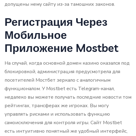
допущены нему сайту из-за тамошних законов.
Регистрация Через
Мобильное
Приложение Mostbet
На случай, когда основной домен казино оказался под
блокировкой, администрация предусмотрела для
посетителей Мостбет зеркало с аналогичным
функционалом. У Mostbet есть Telegram-канал,
недалеко вы можете получать последние новости том
рейтингах, трансферах же игроках. Вы могу
управлять рисками и использовать функцию
самоисключения для контроля игры. Сайт Mostbet
есть интуитивно понятный же удобный интерфейс,