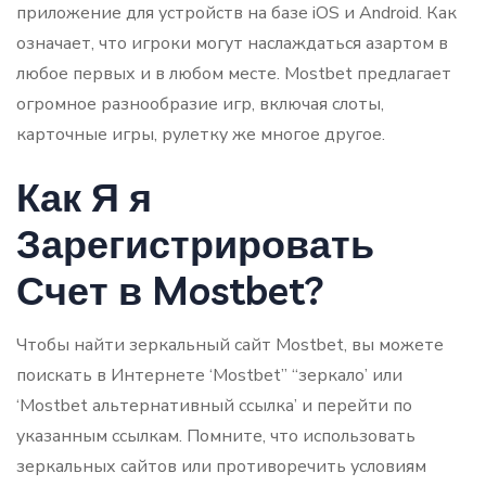
приложение для устройств на базе iOS и Android. Как
означает, что игроки могут наслаждаться азартом в
любое первых и в любом месте. Mostbet предлагает
огромное разнообразие игр, включая слоты,
карточные игры, рулетку же многое другое.
Как Я я
Зарегистрировать
Счет в Mostbet?
Чтобы найти зеркальный сайт Mostbet, вы можете
поискать в Интернете ‘Mostbet” “зеркало’ или
‘Mostbet альтернативный ссылка’ и перейти по
указанным ссылкам. Помните, что использовать
зеркальных сайтов или противоречить условиям