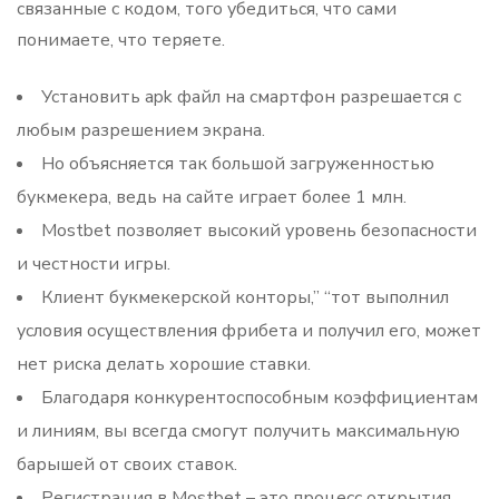
связанные с кодом, того убедиться, что сами
понимаете, что теряете.
Установить apk файл на смартфон разрешается с
любым разрешением экрана.
Но объясняется так большой загруженностью
букмекера, ведь на сайте играет более 1 млн.
Mostbet позволяет высокий уровень безопасности
и честности игры.
Клиент букмекерской конторы,” “тот выполнил
условия осуществления фрибета и получил его, может
нет риска делать хорошие ставки.
Благодаря конкурентоспособным коэффициентам
и линиям, вы всегда смогут получить максимальную
барышей от своих ставок.
Регистрация в Mostbet – это процесс открытия