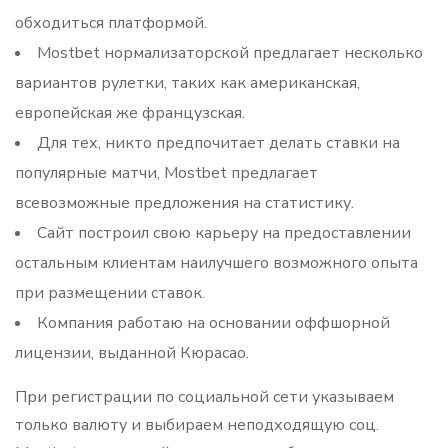
обходиться платформой.
Mostbet нормализаторской предлагает несколько
вариантов рулетки, таких как американская,
европейская же французская.
Для тех, никто предпочитает делать ставки на
популярные матчи, Mostbet предлагает
всевозможные предложения на статистику.
Сайт построил свою карьеру на предоставлении
остальным клиентам наилучшего возможного опыта
при размещении ставок.
Компания работаю на основании оффшорной
лицензии, выданной Кюрасао.
При регистрации по социальной сети указываем
только валюту и выбираем неподходящую соц.