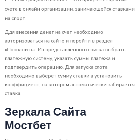
счета в онлайн организации, занимающейся ставками
на спорт.
Ддя внесения денег на счет необходимо
авторизоваться на сайте и перейти в раздел
«Пополнить». Из представленного списка выбрать
платежную систему, указать суммы платежа и
подтвердить операцию. Для запуска слота
необходимо выберет сумму ставки а установить
коэффициент, на котором автоматически забирается
ставка.
Зеркала Сайта
Мостбет