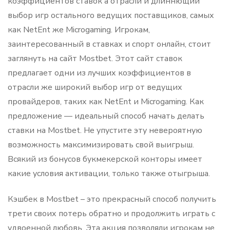
коэффициентов ставок а отрасли и длиннющий
выбор игр остального ведущих поставщиков, самых
как NetEnt же Microgaming. Игрокам,
заинтересованный в ставках и спорт онлайн, стоит
заглянуть на сайт Mostbet. Этот сайт ставок
предлагает одни из лучших коэффициентов в
отрасли же широкий выбор игр от ведущих
провайдеров, таких как NetEnt и Microgaming. Как
предложение — идеальный способ начать делать
ставки на Mostbet. Не упустите эту невероятную
возможность максимизировать свой выигрыш.
Всякий из бонусов букмекерской конторы имеет
какие условия активации, только также отыгрыша.
Кэшбек в Mostbet – это прекрасный способ получить
трети своих потерь обратно и продолжить играть с
удвоенной любовь. Эта акция позволяли игрокам не