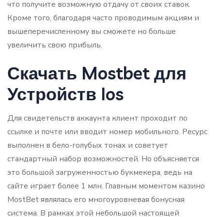
что получите возможную отдачу от своих ставок.
Кроме того, благодаря часто проводимым акциям и
вышеперечисленному вы сможете но больше
увеличить свою прибыль.
Скачать Mostbet для
Устройств Ios
Для свидетельств аккаунта клиент проходит по
ссылке и почте или вводит номер мобильного. Ресурс
выполнен в бело-голубых тонах и советует
стандартный набор возможностей. Но объясняется
это большой загруженностью букмекера, ведь на
сайте играет более 1 млн. Главным моментом казино
MostBet являлась его многоуровневая бонусная
система. В рамках этой небольшой настоящей