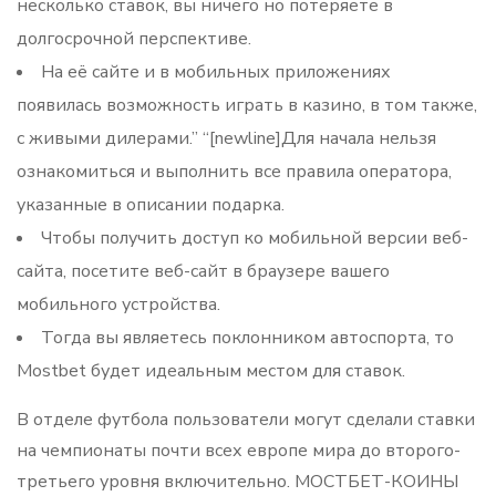
несколько ставок, вы ничего но потеряете в
долгосрочной перспективе.
На её сайте и в мобильных приложениях
появилась возможность играть в казино, в том также,
с живыми дилерами.” “[newline]Для начала нельзя
ознакомиться и выполнить все правила оператора,
указанные в описании подарка.
Чтобы получить доступ ко мобильной версии веб-
сайта, посетите веб-сайт в браузере вашего
мобильного устройства.
Тогда вы являетесь поклонником автоспорта, то
Mostbet будет идеальным местом для ставок.
В отделе футбола пользователи могут сделали ставки
на чемпионаты почти всех европе мира до второго-
третьего уровня включительно. МОСТБЕТ-КОИНЫ