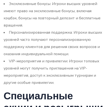
Эксклюзивные бонусы: Игроки высших уровней
имеют право на эксклюзивные бонусы, включая
кэшбэк, бонусы на повторный депозит и бесплатные
вращения.
Персонализированная поддержка: Игроки высших
уровней часто получают персонализированную
поддержку клиентов для решения своих вопросов и
оказания индивидуальной помощи.
VIP-мероприятия и привилегии: Игроки топовых
уровней могут получить приглашения на VIP-
мероприятия, доступ к эксклюзивным турнирам и
другие особые привилегии.
Специальные