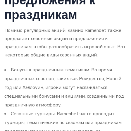
праздникам
Помимо регулярных акций, казино Ramenbet также
предлагает сезонные акции и предложения к
праздникам, чтобы разнообразить игровой опыт. Вот
некоторые общие виды сезонных акций:
Бонусы к праздничным тематикам: Во время
праздничных сезонов, таких как Рождество, Новый
год или Хэллоуин, игроки могут наслаждаться
специальными бонусами и акциями, созданными под
праздничную атмосферу.
Сезонные турниры: Ramenbet часто проводит
турниры, тематические по сезонам или праздникам,