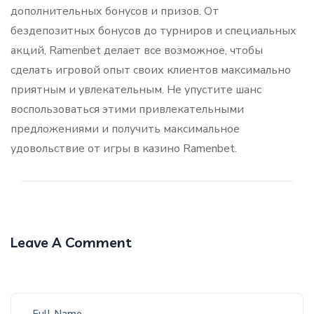
дополнительных бонусов и призов. От
бездепозитных бонусов до турниров и специальных
акций, Ramenbet делает все возможное, чтобы
сделать игровой опыт своих клиентов максимально
приятным и увлекательным. Не упустите шанс
воспользоваться этими привлекательными
предложениями и получить максимальное
удовольствие от игры в казино Ramenbet.
Leave A Comment