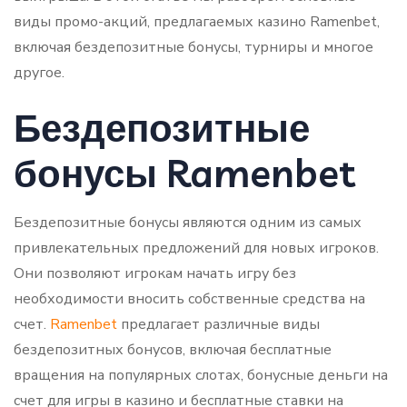
виды промо-акций, предлагаемых казино Ramenbet,
включая бездепозитные бонусы, турниры и многое
другое.
Бездепозитные
бонусы Ramenbet
Бездепозитные бонусы являются одним из самых
привлекательных предложений для новых игроков.
Они позволяют игрокам начать игру без
необходимости вносить собственные средства на
счет.
Ramenbet
предлагает различные виды
бездепозитных бонусов, включая бесплатные
вращения на популярных слотах, бонусные деньги на
счет для игры в казино и бесплатные ставки на