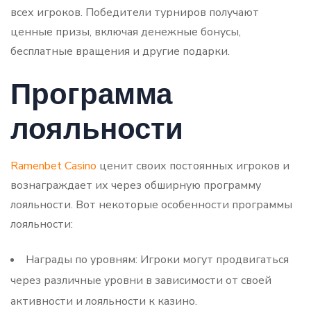
всех игроков. Победители турниров получают
ценные призы, включая денежные бонусы,
бесплатные вращения и другие подарки.
Программа
лояльности
Ramenbet Casino
ценит своих постоянных игроков и
вознаграждает их через обширную программу
лояльности. Вот некоторые особенности программы
лояльности:
Награды по уровням: Игроки могут продвигаться
через различные уровни в зависимости от своей
активности и лояльности к казино.