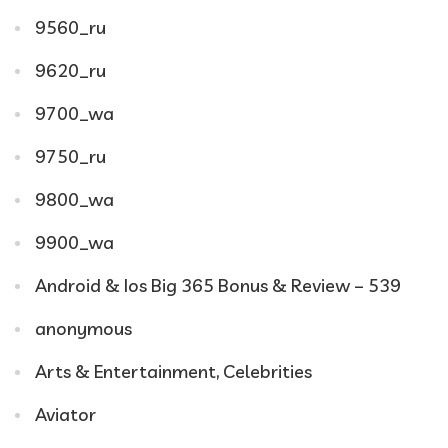
9560_ru
9620_ru
9700_wa
9750_ru
9800_wa
9900_wa
Android & Ios Big 365 Bonus & Review – 539
anonymous
Arts & Entertainment, Celebrities
Aviator