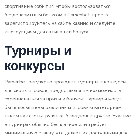
спортивные события. Чтобы воспользоваться
бездепозитным бонусом в Ramenbet, просто
зарегистрируйтесь на сайте казино и следуйте
инструкциям для активации бонуса.
Турниры и
конкурсы
Ramenbet регулярно проводит турниры и конкурсы
для своих игроков, предоставляя им возможность
соревноваться за призы и бонусы. Турниры могут
быть посвящены различным игровым категориям,
таким как слоты, рулетка, блэкджек и другие. Участие
в турнирах обычно бесплатное или требует
минимальную ставку, что делает их доступными для