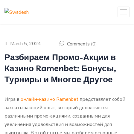
March 5, 2024
Comments (0)
Разбираем Промо-Акции в
Казино Ramenbet: Бонусы,
Турниры и Многое Другое
Игра в
онлайн-казино Ramenbet
представляет собой
захватывающий опыт, который дополняется
различными промо-акциями, созданными для
увеличения удовольствия и возможностей для
выигрыша. В этой статье мы разберем основные