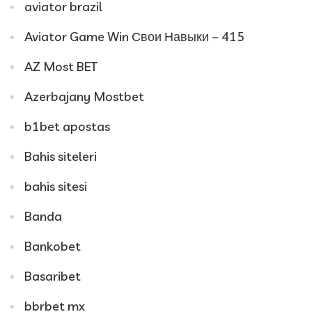
aviator brazil
Aviator Game Win Свои Навыки – 415
AZ Most BET
Azerbajany Mostbet
b1bet apostas
Bahis siteleri
bahis sitesi
Banda
Bankobet
Basaribet
bbrbet mx