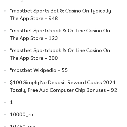
"‎mostbet Sports Bet & Casino On Typically
The App Store – 948
"‎mostbet Sportsbook & On Line Casino On
The App Store – 123
"‎mostbet Sportsbook & On Line Casino On
The App Store – 300
"mostbet Wikipedia – 55
$100 Simply No Deposit Reward Codes 2024
Totally Free Aud Computer Chip Bonuses – 92
1
10000_ru
10750_wa