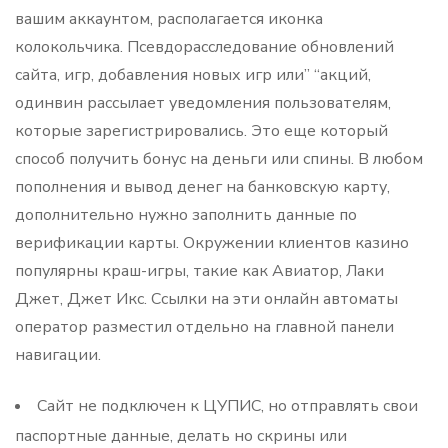
вашим аккаунтом, располагается иконка
колокольчика. Псевдорасследование обновлений
сайта, игр, добавления новых игр или” “акций,
одинвин рассылает уведомления пользователям,
которые зарегистрировались. Это еще который
способ получить бонус на деньги или спины. В любом
пополнения и вывод денег на банковскую карту,
дополнительно нужно заполнить данные по
верификации карты. Окружении клиентов казино
популярны краш-игры, такие как Авиатор, Лаки
Джет, Джет Икс. Ссылки на эти онлайн автоматы
оператор разместил отдельно на главной панели
навигации.
Сайт не подключен к ЦУПИС, но отправлять свои
паспортные данные, делать но скрины или