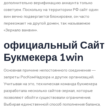
дополнительно верификацию аккаунта только
советуем. Поскольку на территории РФ сайт один
вин вечно подвергается блокировке, он часто
переезжает на другой домен, так называемое
«Зеркало ванвин».
официальный Сайт
Букмекера 1win
Основная причине непостоянного соединения —
запреты РосКомНадзора и других организаций.
Учитывая на это, техническая команда букмекера
разработала несколько сайтов-зеркал, которые
позволяют обойти существовали ограничения.
Выбирая единственной способ пополнения баланса,