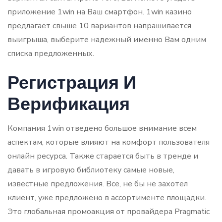
приложение 1win на Ваш смартфон. 1win казино
предлагает свыше 10 вариантов напрашивается
выигрыша, выберите надежный именно Вам одним
списка предложенных.
Регистрация И
Верификация
Компания 1win отведено большое внимание всем
аспектам, которые влияют на комфорт пользователя
онлайн ресурса. Также старается быть в тренде и
давать в игровую библиотеку самые новые,
известные предложения. Все, не бы не захотел
клиент, уже предложено в ассортименте площадки.
Это глобальная промоакция от провайдера Pragmatic