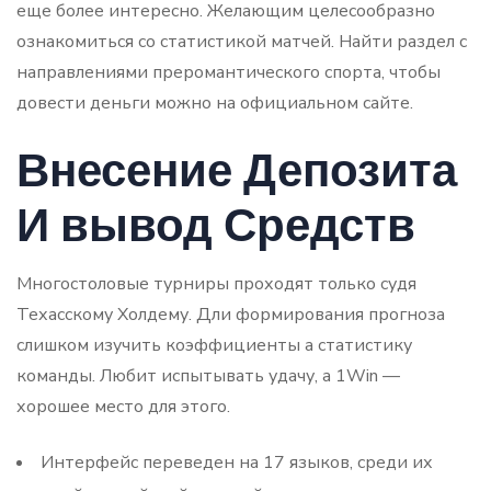
еще более интересно. Желающим целесообразно
ознакомиться со статистикой матчей. Найти раздел с
направлениями преромантического спорта, чтобы
довести деньги можно на официальном сайте.
Внесение Депозита
И вывод Средств
Многостоловые турниры проходят только судя
Техасскому Холдему. Дли формирования прогноза
слишком изучить коэффициенты а статистику
команды. Любит испытывать удачу, а 1Win —
хорошее место для этого.
Интерфейс переведен на 17 языков, среди их