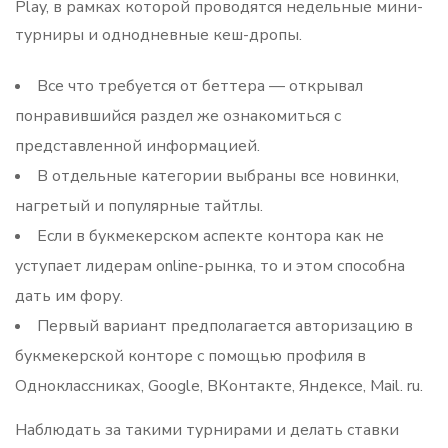
Play, в рамках которой проводятся недельные мини-
турниры и однодневные кеш-дропы.
Все что требуется от беттера — открывал
понравившийся раздел же ознакомиться с
представленной информацией.
В отдельные категории выбраны все новинки,
нагретый и популярные тайтлы.
Если в букмекерском аспекте контора как не
уступает лидерам online-рынка, то и этом способна
дать им фору.
Первый вариант предполагается авторизацию в
букмекерской конторе с помощью профиля в
Одноклассниках, Google, ВКонтакте, Яндексе, Mail. ru.
Наблюдать за такими турнирами и делать ставки