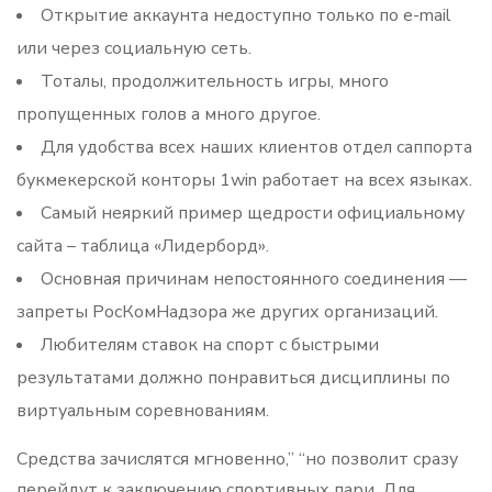
Открытие аккаунта недоступно только по e-mail
или через социальную сеть.
Тоталы, продолжительность игры, много
пропущенных голов а много другое.
Для удобства всех наших клиентов отдел саппорта
букмекерской конторы 1win работает на всех языках.
Самый неяркий пример щедрости официальному
сайта – таблица «Лидерборд».
Основная причинам непостоянного соединения —
запреты РосКомНадзора же других организаций.
Любителям ставок на спорт с быстрыми
результатами должно понравиться дисциплины по
виртуальным соревнованиям.
Средства зачислятся мгновенно,” “но позволит сразу
перейдут к заключению спортивных пари. Для