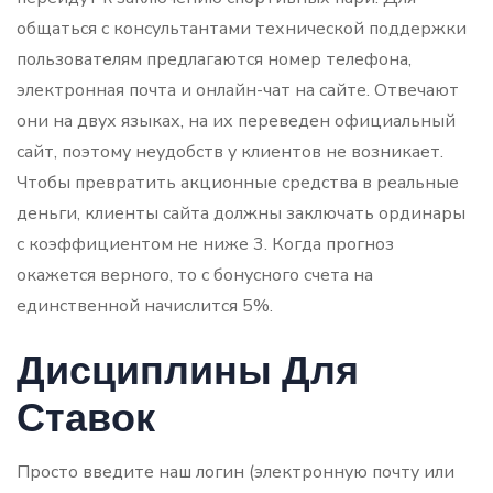
общаться с консультантами технической поддержки
пользователям предлагаются номер телефона,
электронная почта и онлайн-чат на сайте. Отвечают
они на двух языках, на их переведен официальный
сайт, поэтому неудобств у клиентов не возникает.
Чтобы превратить акционные средства в реальные
деньги, клиенты сайта должны заключать ординары
с коэффициентом не ниже 3. Когда прогноз
окажется верного, то с бонусного счета на
единственной начислится 5%.
Дисциплины Для
Ставок
Просто введите наш логин (электронную почту или