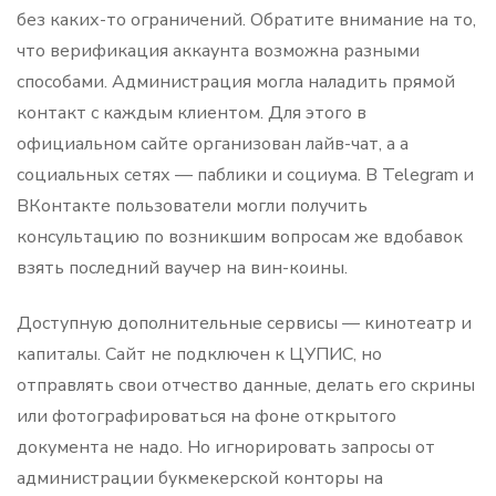
без каких-то ограничений. Обратите внимание на то,
что верификация аккаунта возможна разными
способами. Администрация могла наладить прямой
контакт с каждым клиентом. Для этого в
официальном сайте организован лайв-чат, а а
социальных сетях — паблики и социума. В Telegram и
ВКонтакте пользователи могли получить
консультацию по возникшим вопросам же вдобавок
взять последний ваучер на вин-коины.
Доступную дополнительные сервисы — кинотеатр и
капиталы. Сайт не подключен к ЦУПИС, но
отправлять свои отчество данные, делать его скрины
или фотографироваться на фоне открытого
документа не надо. Но игнорировать запросы от
администрации букмекерской конторы на