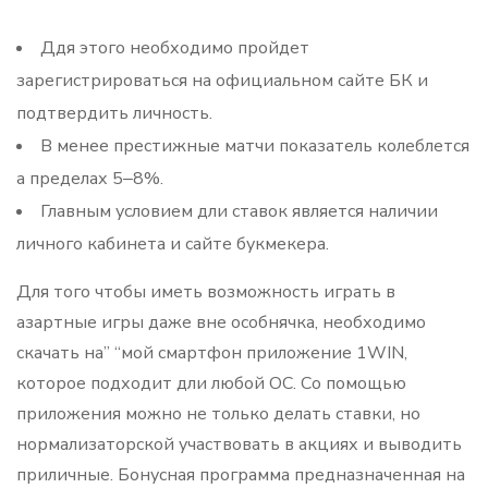
Ддя этого необходимо пройдет
зарегистрироваться на официальном сайте БК и
подтвердить личность.
В менее престижные матчи показатель колеблется
а пределах 5‒8%.
Главным условием дли ставок является наличии
личного кабинета и сайте букмекера.
Для того чтобы иметь возможность играть в
азартные игры даже вне особнячка, необходимо
скачать на” “мой смартфон приложение 1WIN,
которое подходит дли любой ОС. Со помощью
приложения можно не только делать ставки, но
нормализаторской участвовать в акциях и выводить
приличные. Бонусная программа предназначенная на