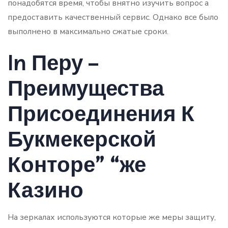
понадобятся время, чтобы внятно изучить вопрос а
предоставить качественный сервис. Однако все было
выполнено в максимально сжатые сроки.
In Перу –
Преимущества
Присоединения К
Букмекерской
Конторе” “же
Казино
На зеркалах используются которые же меры защиту,