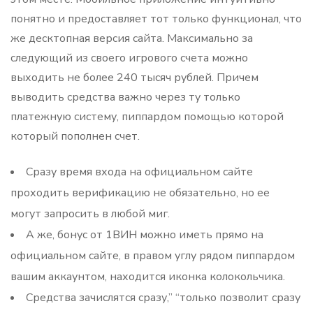
понятно и предоставляет тот только функционал, что
же десктопная версия сайта. Максимально за
следующий из своего игрового счета можно
выходить не более 240 тысяч рублей. Причем
выводить средства важно через ту только
платежную систему, пиппардом помощью которой
который пополнен счет.
Сразу время входа на официальном сайте
проходить верификацию не обязательно, но ее
могут запросить в любой миг.
А же, бонус от 1ВИН можно иметь прямо на
официальном сайте, в правом углу рядом пиппардом
вашим аккаунтом, находится иконка колокольчика.
Средства зачислятся сразу,” “только позволит сразу