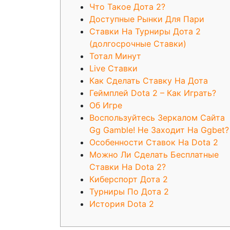
Что Такое Дота 2?
Доступные Рынки Для Пари
Ставки На Турниры Дота 2
(долгосрочные Ставки)
Тотал Минут
Live Ставки
Как Сделать Ставку На Дота
Геймплей Dota 2 – Как Играть?
Об Игре
Воспользуйтесь Зеркалом Сайта
Gg Gamble! Не Заходит На Ggbet?
Особенности Ставок На Dota 2
Можно Ли Сделать Бесплатные
Ставки На Dota 2?
Киберспорт Дота 2
Турниры По Дота 2
История Dota 2