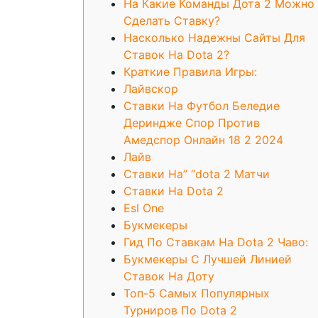
На Какие Команды Дота 2 Можно
Сделать Ставку?
Насколько Надежны Сайты Для
Ставок На Dota 2?
Краткие Правила Игры:
Лайвскор
Ставки На Футбол Беледие
Дериндже Спор Против
Амедспор Онлайн 18 2 2024
Лайв
Ставки На” “dota 2 Матчи
Ставки На Dota 2
Esl One
Букмекеры
Гид По Ставкам На Dota 2 Чаво:
Букмекеры С Лучшей Линией
Ставок На Доту
Топ-5 Самых Популярных
Турниров По Dota 2