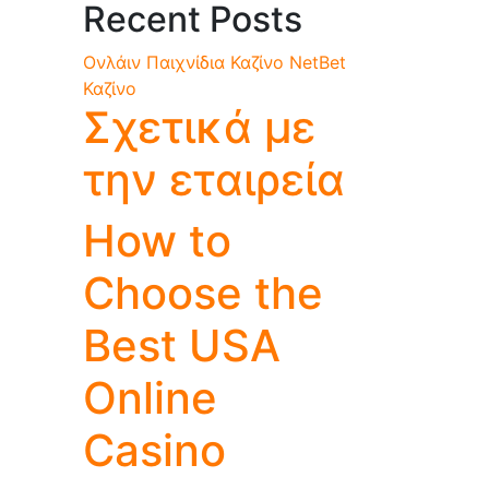
Recent Posts
Ονλάιν Παιχνίδια Καζίνο NetBet
Καζίνο
Σχετικά με
την εταιρεία
How to
Choose the
Best USA
Online
Casino