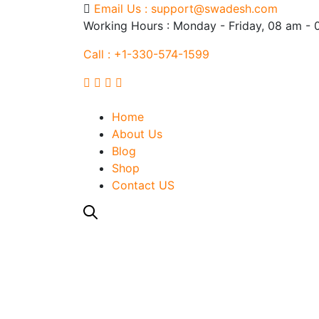
Email Us : support@swadesh.com
Working Hours : Monday - Friday, 08 am -
Call : +1-330-574-1599
Home
About Us
Blog
Shop
Contact US