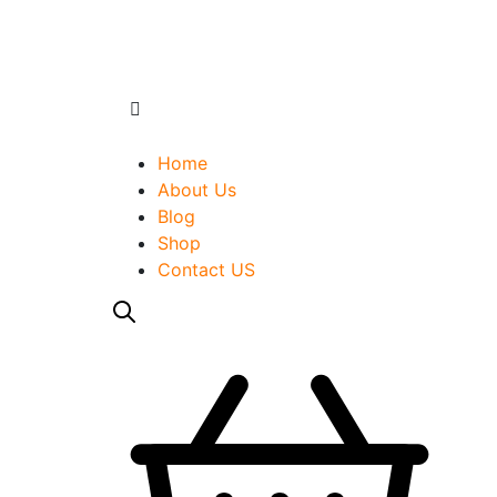
Home
About Us
Blog
Shop
Contact US