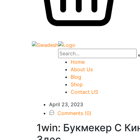
Home
About Us
Blog
Shop
Contact US
April 23, 2023
Comments (0)
1win: Букмекер С Ки
Здес