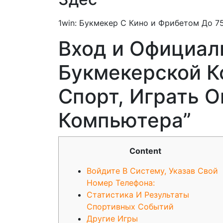
1win: Букмекер С Кино и Фрибетом До 7
Вход и Официал
Букмекерской К
Спорт, Играть О
Компьютера”
Content
Войдите В Систему, Указав Свой
Номер Телефона:
Статистика И Результаты
Спортивных Событий
Другие Игры