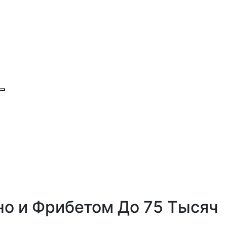
но и Фрибетом До 75 Тысяч