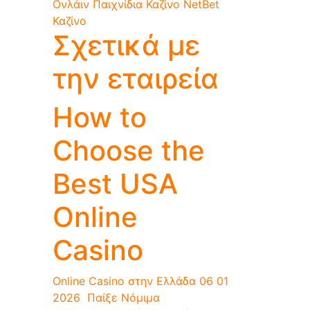
Ονλάιν Παιχνίδια Καζίνο NetBet
Καζίνο
Σχετικά με
την εταιρεία
How to
Choose the
Best USA
Online
Casino
Online Casino στην Ελλάδα 06 01
2026 ️ Παίξε Νόμιμα