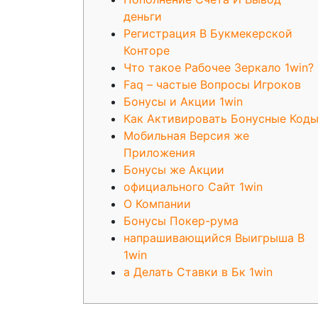
деньги
Регистрация В Букмекерской
Конторе
Что такое Рабочее Зеркало 1win?
Faq – частые Вопросы Игроков
Бонусы и Акции 1win
Как Активировать Бонусные Код
Мобильная Версия же
Приложения
Бонусы же Акции
официального Сайт 1win
О Компании
Бонусы Покер-рума
напрашивающийся Выигрыша В
1win
а Делать Ставки в Бк 1win