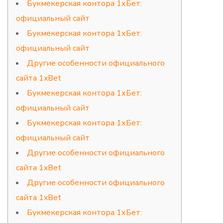
Букмекерская контора 1хБет:
официальный сайт
Букмекерская контора 1хБет:
официальный сайт
Другие особенности официального
сайта 1xBet
Букмекерская контора 1хБет:
официальный сайт
Букмекерская контора 1хБет:
официальный сайт
Другие особенности официального
сайта 1xBet
Другие особенности официального
сайта 1xBet
Букмекерская контора 1хБет: