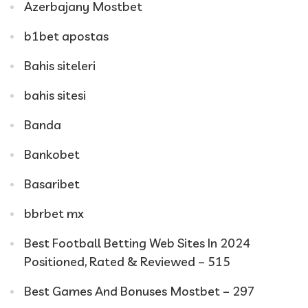
Azerbajany Mostbet
b1bet apostas
Bahis siteleri
bahis sitesi
Banda
Bankobet
Basaribet
bbrbet mx
Best Football Betting Web Sites In 2024
Positioned, Rated & Reviewed – 515
Best Games And Bonuses Mostbet – 297