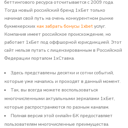
беттингового ресурса отсчитывается с 2009 года.
Тогда новый российский бренд 1хБет только
начинал свой путь на очень конкурентном рынке
букмекерских
как забрать бонусы 1xbet
услуг.
Компания имеет российское происхождение, но
работает 1xБет под оффшорной юрисдикцией. Этот
сайт нельзя путать с лицензированным в Российской
Федерации порталом 1хСтавка.
Здесь представлены десятки и сотни событий,
которые уже начались и проходят в данный момент.
Так, вы всегда можете воспользоваться
многочисленными актуальными зеркалами 1хБет,
которые распространяются по разным каналам.
Полная версия этой онлайн-БК предоставляет
пользователям многочисленные преимущества.