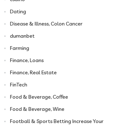
Dating
Disease & Illness, Colon Cancer
dumanbet
Farming
Finance, Loans
Finance, Real Estate
FinTech
Food & Beverage, Coffee
Food & Beverage, Wine
Football & Sports Betting Increase Your