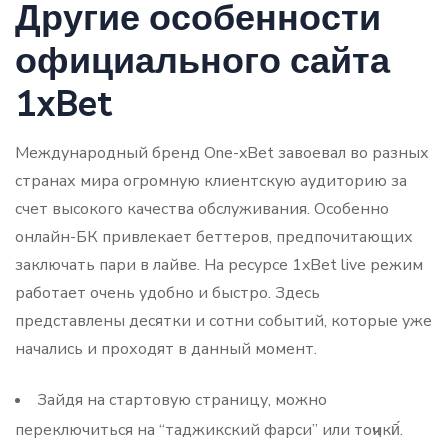
Другие особенности
официального сайта
1xBet
Международный бренд One-xBet завоевал во разных
странах мира огромную клиентскую аудиторию за
счет высокого качества обслуживания. Особенно
онлайн-БК привлекает беттеров, предпочитающих
заключать пари в лайве. На ресурсе 1xBet live режим
работает очень удобно и быстро. Здесь
представлены десятки и сотни событий, которые уже
начались и проходят в данный момент.
Зайдя на стартовую страницу, можно
переключиться на “таджикский фарси” или тоҷикӣ́.