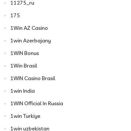
11275_ru
175
1Win AZ Casino
1win Azerbajany
1WIN Bonus
1Win Brasil
1WIN Casino Brasil
1win India
1WIN Official In Russia
1win Turkiye
1win uzbekistan