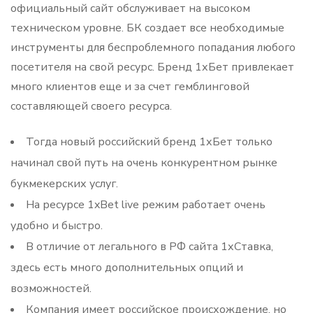
официальный сайт обслуживает на высоком
техническом уровне. БК создает все необходимые
инструменты для беспроблемного попадания любого
посетителя на свой ресурс. Бренд 1хБет привлекает
много клиентов еще и за счет гемблинговой
составляющей своего ресурса.
Тогда новый российский бренд 1хБет только
начинал свой путь на очень конкурентном рынке
букмекерских услуг.
На ресурсе 1xBet live режим работает очень
удобно и быстро.
В отличие от легального в РФ сайта 1хСтавка,
здесь есть много дополнительных опций и
возможностей.
Компания имеет российское происхождение, но