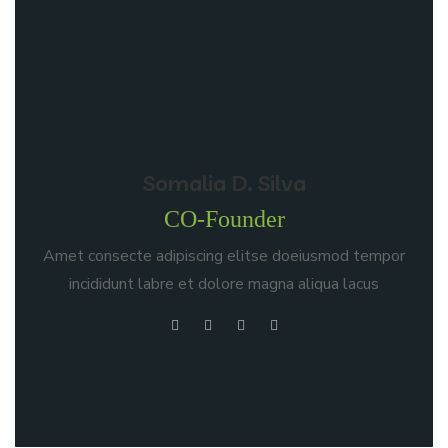
Somalia D. Silva
CO-Founder
Amet consecte adipiscing elitse doeiusmod tempor
incididunt labre et dolore magna aliqua lacus