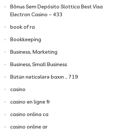
Bônus Sem Depósito Slottica Best Visa
Electron Casino – 433
book of ra
Bookkeeping
Business, Marketing
Business, Small Business
Bütün nəticələrə baxın .. 719
casino
casino en ligne fr
casino onlina ca
casino online ar