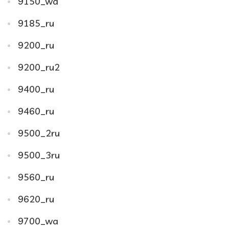
9150_wa
9185_ru
9200_ru
9200_ru2
9400_ru
9460_ru
9500_2ru
9500_3ru
9560_ru
9620_ru
9700_wa