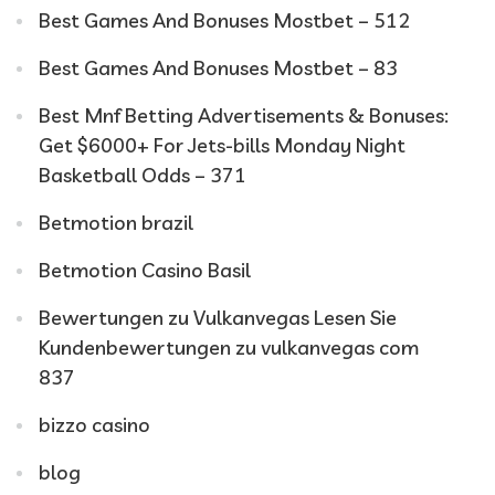
Best Games And Bonuses Mostbet – 512
Best Games And Bonuses Mostbet – 83
Best Mnf Betting Advertisements & Bonuses:
Get $6000+ For Jets-bills Monday Night
Basketball Odds – 371
Betmotion brazil
Betmotion Casino Basil
Bewertungen zu Vulkanvegas Lesen Sie
Kundenbewertungen zu vulkanvegas com
837
bizzo casino
blog