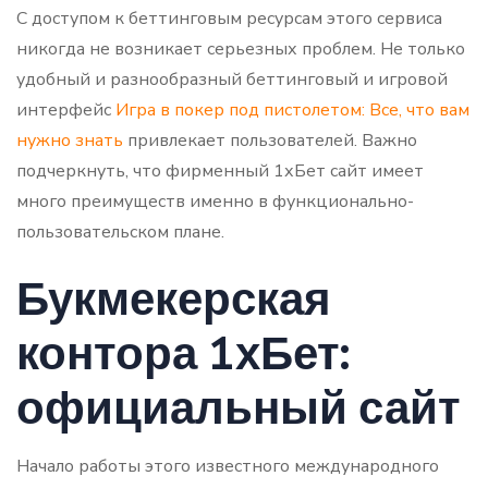
С доступом к беттинговым ресурсам этого сервиса
никогда не возникает серьезных проблем. Не только
удобный и разнообразный беттинговый и игровой
интерфейс
Игра в покер под пистолетом: Все, что вам
нужно знать
привлекает пользователей. Важно
подчеркнуть, что фирменный 1хБет сайт имеет
много преимуществ именно в функционально-
пользовательском плане.
Букмекерская
контора 1хБет:
официальный сайт
Начало работы этого известного международного