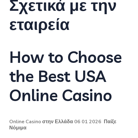
Σχετικά με την
εταιρεία
How to Choose
the Best USA
Online Casino
Online Casino στην Ελλάδα 06 01 2026 ️ Παίξε
Νόμιμα