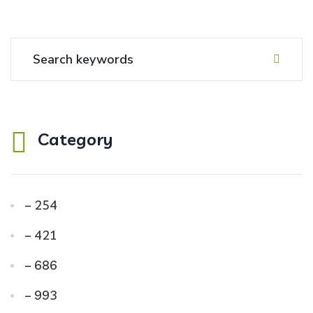
Category
– 254
– 421
– 686
– 993