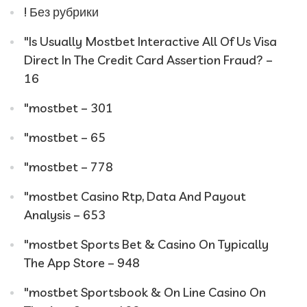
! Без рубрики
"Is Usually Mostbet Interactive All Of Us Visa
Direct In The Credit Card Assertion Fraud? –
16
"mostbet – 301
"mostbet – 65
"mostbet – 778
"mostbet Casino Rtp, Data And Payout
Analysis – 653
"‎mostbet Sports Bet & Casino On Typically
The App Store – 948
"‎mostbet Sportsbook & On Line Casino On