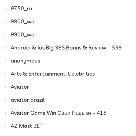
9750_ru
9800_wa
9900_wa
Android & Ios Big 365 Bonus & Review – 539
anonymous
Arts & Entertainment, Celebrities
Aviator
aviator brazil
Aviator Game Win Свои Навыки – 415
AZ Most BET