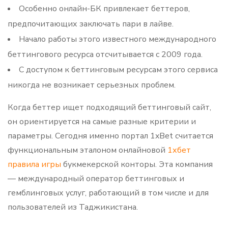
Особенно онлайн-БК привлекает беттеров,
предпочитающих заключать пари в лайве.
Начало работы этого известного международного
беттингового ресурса отсчитывается с 2009 года.
С доступом к беттинговым ресурсам этого сервиса
никогда не возникает серьезных проблем.
Когда беттер ищет подходящий беттинговый сайт,
он ориентируется на самые разные критерии и
параметры. Сегодня именно портал 1xBet считается
функциональным эталоном онлайновой
1хбет
правила игры
букмекерской конторы. Эта компания
— международный оператор беттинговых и
гемблинговых услуг, работающий в том числе и для
пользователей из Таджикистана.