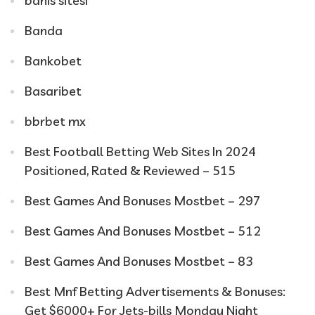
bahis sitesi
Banda
Bankobet
Basaribet
bbrbet mx
Best Football Betting Web Sites In 2024
Positioned, Rated & Reviewed – 515
Best Games And Bonuses Mostbet – 297
Best Games And Bonuses Mostbet – 512
Best Games And Bonuses Mostbet – 83
Best Mnf Betting Advertisements & Bonuses:
Get $6000+ For Jets-bills Monday Night