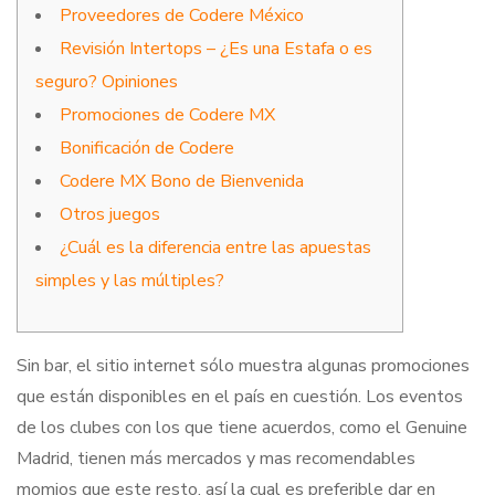
Proveedores de Codere México
Revisión Intertops – ¿Es una Estafa o es
seguro? Opiniones
Promociones de Codere MX
Bonificación de Codere
Codere MX Bono de Bienvenida
Otros juegos
¿Cuál es la diferencia entre las apuestas
simples y las múltiples?
Sin bar, el sitio internet sólo muestra algunas promociones
que están disponibles en el país en cuestión. Los eventos
de los clubes con los que tiene acuerdos, como el Genuine
Madrid, tienen más mercados y mas recomendables
momios que este resto, así la cual es preferible dar en