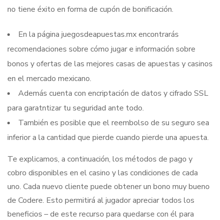
no tiene éxito en forma de cupón de bonificación.
En la página juegosdeapuestas.mx encontrarás
recomendaciones sobre cómo jugar e información sobre
bonos y ofertas de las mejores casas de apuestas y casinos
en el mercado mexicano.
Además cuenta con encriptación de datos y cifrado SSL
para garatntizar tu seguridad ante todo.
También es posible que el reembolso de su seguro sea
inferior a la cantidad que pierde cuando pierde una apuesta.
Te explicamos, a continuación, los métodos de pago y
cobro disponibles en el casino y las condiciones de cada
uno. Cada nuevo cliente puede obtener un bono muy bueno
de Codere. Esto permitirá al jugador apreciar todos los
beneficios – de este recurso para quedarse con él para