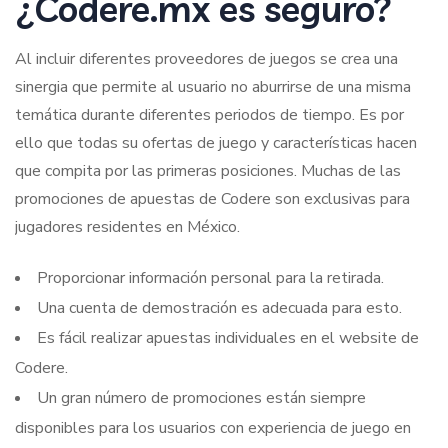
¿Codere.mx es seguro?
Al incluir diferentes proveedores de juegos se crea una
sinergia que permite al usuario no aburrirse de una misma
temática durante diferentes periodos de tiempo. Es por
ello que todas su ofertas de juego y características hacen
que compita por las primeras posiciones. Muchas de las
promociones de apuestas de Codere son exclusivas para
jugadores residentes en México.
Proporcionar información personal para la retirada.
Una cuenta de demostración es adecuada para esto.
Es fácil realizar apuestas individuales en el website de
Codere.
Un gran número de promociones están siempre
disponibles para los usuarios con experiencia de juego en