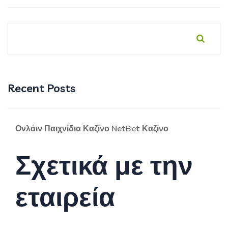
Recent Posts
Ονλάιν Παιχνίδια Καζίνο NetBet Καζίνο
Σχετικά με την
εταιρεία