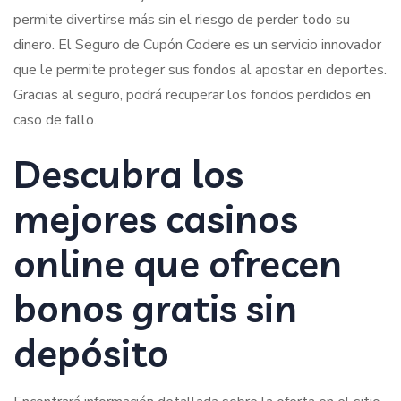
permite divertirse más sin el riesgo de perder todo su
dinero. El Seguro de Cupón Codere es un servicio innovador
que le permite proteger sus fondos al apostar en deportes.
Gracias al seguro, podrá recuperar los fondos perdidos en
caso de fallo.
Descubra los
mejores casinos
online que ofrecen
bonos gratis sin
depósito