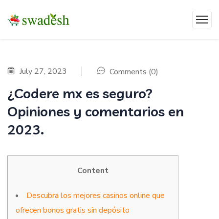
July 27, 2023
Comments (0)
¿Codere mx es seguro?
Opiniones y comentarios en
2023.
Content
Descubra los mejores casinos online que
ofrecen bonos gratis sin depósito