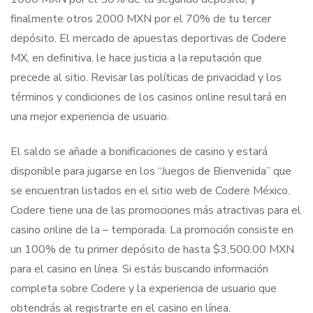
finalmente otros 2000 MXN por el 70% de tu tercer
depósito. El mercado de apuestas deportivas de Codere
MX, en definitiva, le hace justicia a la reputación que
precede al sitio. Revisar las políticas de privacidad y los
términos y condiciones de los casinos online resultará en
una mejor experiencia de usuario.
El saldo se añade a bonificaciones de casino y estará
disponible para jugarse en los “Juegos de Bienvenida” que
se encuentran listados en el sitio web de Codere México.
Codere tiene una de las promociones más atractivas para el
casino online de la – temporada. La promoción consiste en
un 100% de tu primer depósito de hasta $3,500.00 MXN
para el casino en línea. Si estás buscando información
completa sobre Codere y la experiencia de usuario que
obtendrás al registrarte en el casino en línea.