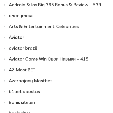
Android & Ios Big 365 Bonus & Review – 539
anonymous
Arts & Entertainment, Celebrities
Aviator
aviator brazil
Aviator Game Win Свои Навыки – 415
AZ Most BET
Azerbajany Mostbet
b1bet apostas
Bahis siteleri