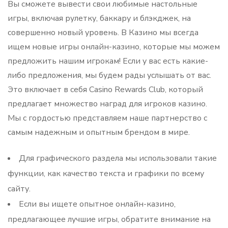
Вы сможете вывести свои любимые настольные
игры, включая рулетку, баккару и блэкджек, на
совершенно новый уровень. В Казино мы всегда
ищем новые игры онлайн-казино, которые мы можем
предложить нашим игрокам! Если у вас есть какие-
либо предложения, мы будем рады услышать от вас.
Это включает в себя Casino Rewards Club, который
предлагает множество наград для игроков казино.
Мы с гордостью представляем наше партнерство с
самым надежным и опытным брендом в мире.
Для графического раздела мы использовали такие
функции, как качество текста и графики по всему
сайту.
Если вы ищете опытное онлайн-казино,
предлагающее лучшие игры, обратите внимание на