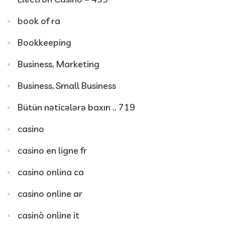
book of ra
Bookkeeping
Business, Marketing
Business, Small Business
Bütün nəticələrə baxın .. 719
casino
casino en ligne fr
casino onlina ca
casino online ar
casinò online it