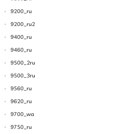
9200_ru
9200_ru2
9400_ru
9460_ru
9500_2ru
9500_3ru
9560_ru
9620_ru
9700_wa
9750_ru