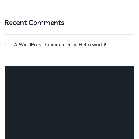
Recent Comments
on
A WordPress Commenter
Hello world!