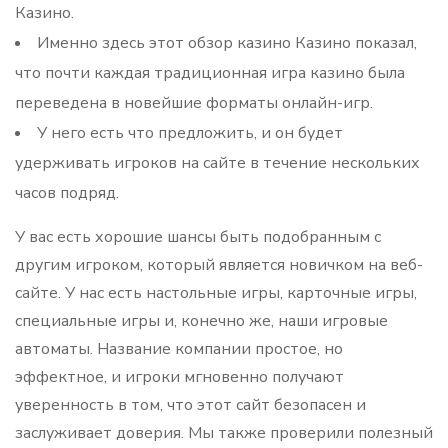
Казино.
Именно здесь этот обзор казино Казино показал,
что почти каждая традиционная игра казино была
переведена в новейшие форматы онлайн-игр.
У него есть что предложить, и он будет
удерживать игроков на сайте в течение нескольких
часов подряд.
У вас есть хорошие шансы быть подобранным с
другим игроком, который является новичком на веб-
сайте. У нас есть настольные игры, карточные игры,
специальные игры и, конечно же, наши игровые
автоматы. Название компании простое, но
эффектное, и игроки мгновенно получают
уверенность в том, что этот сайт безопасен и
заслуживает доверия. Мы также проверили полезный