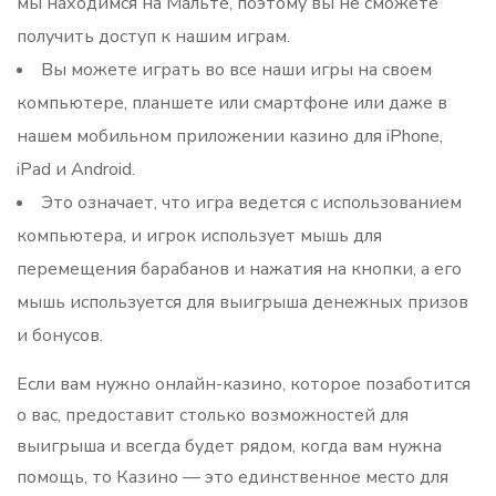
мы находимся на Мальте, поэтому вы не сможете
получить доступ к нашим играм.
Вы можете играть во все наши игры на своем
компьютере, планшете или смартфоне или даже в
нашем мобильном приложении казино для iPhone,
iPad и Android.
Это означает, что игра ведется с использованием
компьютера, и игрок использует мышь для
перемещения барабанов и нажатия на кнопки, а его
мышь используется для выигрыша денежных призов
и бонусов.
Если вам нужно онлайн-казино, которое позаботится
о вас, предоставит столько возможностей для
выигрыша и всегда будет рядом, когда вам нужна
помощь, то Казино — это единственное место для