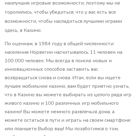
наилучшие игровые возможности, поэтому мы не
торопились, чтобы убедиться, что у вас есть все
возможности, чтобы насладиться лучшими играми
здесь, в Казино.
По оценкам, в 1984 году в общей численности
населения Норвегии насчитывалось 11 человек на
100 000 человек. Мы всегда в поиске новых и
инновационных способов заставить вас
возвращаться снова и снова. Итак, если вы ищете
лучшее мобильное казино, вам будет приятно узнать,
что в Казино вы можете выбирать из целого ряда игр
живого казино и 100 различных игр мобильного
казино! Вы можете немного развлечься дома, а
можете остаться в пути и играть на своем смартфоне
или планшете.Выбор ваш! Мы позаботимся о том,