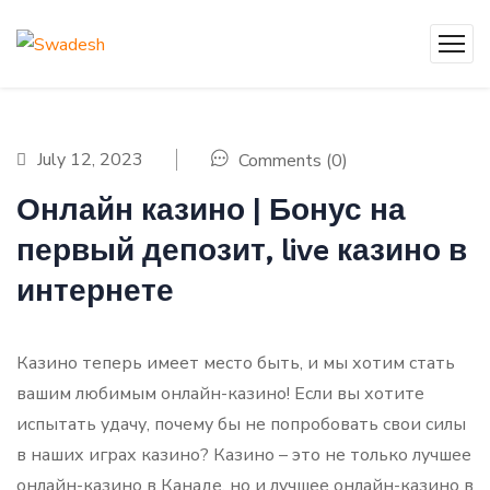
July 12, 2023
Comments (0)
Онлайн казино | Бонус на
первый депозит, live казино в
интернете
Казино теперь имеет место быть, и мы хотим стать
вашим любимым онлайн-казино! Если вы хотите
испытать удачу, почему бы не попробовать свои силы
в наших играх казино? Казино – это не только лучшее
онлайн-казино в Канаде, но и лучшее онлайн-казино в