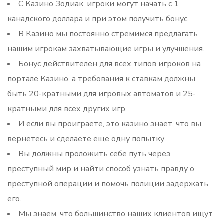
С Казино Зодиак, игроки могут начать с 1
канадского доллара и при этом получить бонус.
В Казино мы постоянно стремимся предлагать
нашим игрокам захватывающие игры и улучшения.
Бонус действителен для всех типов игроков на
портале Казино, а требования к ставкам должны
быть 20-кратными для игровых автоматов и 25-
кратными для всех других игр.
И если вы проиграете, это казино знает, что вы
вернетесь и сделаете еще одну попытку.
Вы должны проложить себе путь через
преступный мир и найти способ узнать правду о
преступной операции и помочь полиции задержать
его.
Мы знаем, что большинство наших клиентов ищут