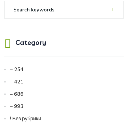
Category
– 254
– 421
– 686
– 993
! Без рубрики