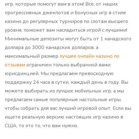
игр, которые помогут вам в этом! Все, от наших
прогрессивных джекпотов и бонусных игр в стиле
казино до регулярных турниров по слотам высшего
уровня, поможет вам насладиться игрой с лучшими!
Минимальные депозиты могут быть от 1 канадского
доллара до 3000 канадских долларов, а
максимальный размер
лучшее онлайн казино по
отзывам
ограничен только выбранной вами
юрисдикцией. Мы предлагаем превосходную
поддержку 24 часа в сутки, каждый день в году. Вы
можете выбирать из лучших мобильных игр, а мы
предлагаем самые популярные настольные игры,
чтобы собрать для вас лучший игровой опыт. Если вы
ищете реальную версию настоящих игр казино в
США, то это то, что вам нужно.