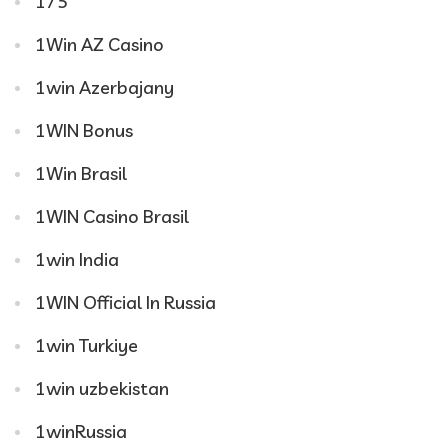
175
1Win AZ Casino
1win Azerbajany
1WIN Bonus
1Win Brasil
1WIN Casino Brasil
1win India
1WIN Official In Russia
1win Turkiye
1win uzbekistan
1winRussia