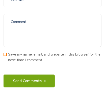
Save my name, email, and website in this browser for the
next time I comment.