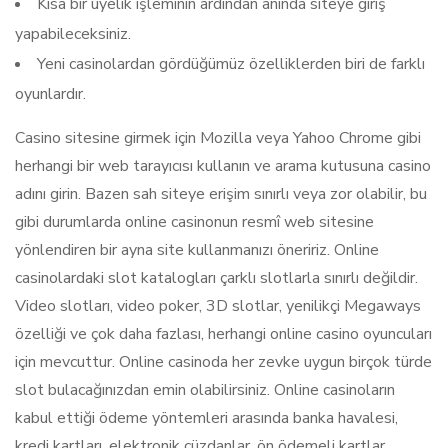
Kısa bir üyelik işleminin ardından anında siteye giriş
yapabileceksiniz.
Yeni casinolardan gördüğümüz özelliklerden biri de farklı
oyunlardır.
Casino sitesine girmek için Mozilla veya Yahoo Chrome gibi
herhangi bir web tarayıcısı kullanın ve arama kutusuna casino
adını girin. Bazen sah siteye erişim sınırlı veya zor olabilir, bu
gibi durumlarda online casinonun resmî web sitesine
yönlendiren bir ayna site kullanmanızı öneririz. Online
casinolardaki slot katalogları çarklı slotlarla sınırlı değildir.
Video slotları, video poker, 3D slotlar, yenilikçi Megaways
özelliği ve çok daha fazlası, herhangi online casino oyuncuları
için mevcuttur. Online casinoda her zevke uygun birçok türde
slot bulacağınızdan emin olabilirsiniz. Online casinoların
kabul ettiği ödeme yöntemleri arasında banka havalesi,
kredi kartları, elektronik cüzdanlar, ön ödemeli kartlar