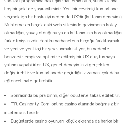
sadakat programına baktığınızdan emin olun, sunduklarına
hoş bir şekilde şaşırabilirsiniz. Yeni bir çevrimiçi kumarhane
seçmek için bir başka iyi neden de UX’dir (kullanıcı deneyimi).
Muhtemelen birçok eski web sitesinde gezinmenin kolay
olmadığını, yavaş olduğunu ya da kullanımının hoş olmadığını
fark etmişsinizdir. Yeni kumarhanelerin birçoğu farklılaşmak
ve yeni ve yenilikçi bir şey sunmak istiyor, bu nedenle
benzersiz empieza optimize edilmiş bir UX oluşturmaya
yatırım yapabilirler. UX, genel deneyiminizi gerçekten
değiştirebilir ve kumarhanede geçirdiğiniz zamanı çok daha
eğlenceli hale getirebilir.
Sonrasında bu pra birimi, diğer ödüllerle takas edilebilir.
TR. Casinority. Com, online casino alanında bağımsız bir
inceleme sitesidir.
Bugünlerde casino oyunları, küçük ekranda da harika bir