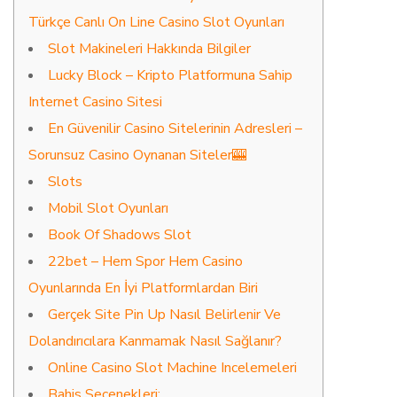
Türkçe Canlı On Line Casino Slot Oyunları
Slot Makineleri Hakkında Bilgiler
Lucky Block – Kripto Platformuna Sahip
Internet Casino Sitesi
En Güvenilir Casino Sitelerinin Adresleri –
Sorunsuz Casino Oynanan Siteler🎰
Slots
Mobil Slot Oyunları
Book Of Shadows Slot
22bet – Hem Spor Hem Casino
Oyunlarında En İyi Platformlardan Biri
Gerçek Site Pin Up Nasıl Belirlenir Ve
Dolandırıcılara Kanmamak Nasıl Sağlanır?
Online Casino Slot Machine Incelemeleri
Bahis Seçenekleri: