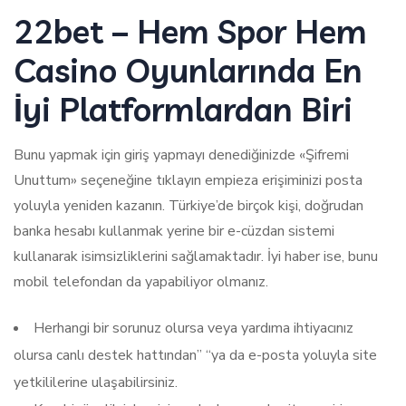
22bet – Hem Spor Hem
Casino Oyunlarında En
İyi Platformlardan Biri
Bunu yapmak için giriş yapmayı denediğinizde «Şifremi
Unuttum» seçeneğine tıklayın empieza erişiminizi posta
yoluyla yeniden kazanın. Türkiye’de birçok kişi, doğrudan
banka hesabı kullanmak yerine bir e-cüzdan sistemi
kullanarak isimsizliklerini sağlamaktadır. İyi haber ise, bunu
mobil telefondan da yapabiliyor olmanız.
Herhangi bir sorunuz olursa veya yardıma ihtiyacınız
olursa canlı destek hattından” “ya da e-posta yoluyla site
yetkililerine ulaşabilirsiniz.