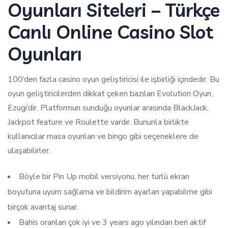
Oyunları Siteleri – Türkçe
Canlı Online Casino Slot
Oyunları
100’den fazla casino oyun geliştiricisi ile işbirliği içindedir. Bu
oyun geliştiricilerden dikkat çeken bazıları Evolution Oyun,
Ezugi’dir. Platformun sunduğu oyunlar arasında BlackJack,
Jackpot feature ve Roulette vardır. Bununla birlikte
kullanıcılar masa oyunları ve bingo gibi seçeneklere de
ulaşabilirler.
Böyle bir Pin Up mobil versiyonu, her türlü ekran
boyutuna uyum sağlama ve bildirim ayarları yapabilme gibi
birçok avantaj sunar.
Bahis oranları çok iyi ve 3 years ago yılından beri aktif