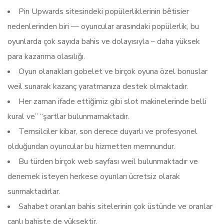
Pin Upwards sitesindeki popülerliklerinin bêtisier
nedenlerinden biri — oyuncular arasındaki popülerlik, bu
oyunlarda çok sayıda bahis ve dolayısıyla – daha yüksek
para kazanma olasılığı.
Oyun olanakları gobelet ve birçok oyuna özel bonuslar
weil sunarak kazanç yaratmanıza destek olmaktadır.
Her zaman ifade ettiğimiz gibi slot makinelerinde belli
kural ve” “şartlar bulunmamaktadır.
Temsilciler kibar, son derece duyarlı ve profesyonel
olduğundan oyuncular bu hizmetten memnundur.
Bu türden birçok web sayfası weil bulunmaktadır ve
denemek isteyen herkese oyunları ücretsiz olarak
sunmaktadırlar.
Sahabet oranları bahis sitelerinin çok üstünde ve oranlar
canlı bahiste de yüksektir.