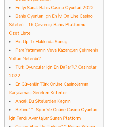
En İyi Sanal Bahis Casino Oyunları 2023
Bahis Oyunları İçin En İyi On Line Casino
Siteleri – 16 Çevrimiçi Bahis Platformu –
Özet Liste
Pin Up Tr Hakkında Sonuç
Para Yatırmanın Veya Kazançları Çekmenin
Yolları Nelerdir?
Türk Oyuncular Için En Ba?ar?l? Casinolar
2022
En Güvenilir Türk Online Casinolarının
Karşılaması Gereken Kriterler
Ancak Bu Sitelerden Kaçının
Betivo” “– Spor Ve Online Casino Oyunları
İçin Farklı Avantajlar Sunan Platform
Casino Flag Up Türkiye” “: Resmi Sitenin