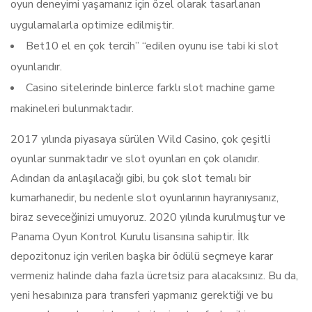
oyun deneyimi yaşamanız için özel olarak tasarlanan
uygulamalarla optimize edilmiştir.
Bet10 el en çok tercih” “edilen oyunu ise tabi ki slot
oyunlarıdır.
Casino sitelerinde binlerce farklı slot machine game
makineleri bulunmaktadır.
2017 yılında piyasaya sürülen Wild Casino, çok çeşitli
oyunlar sunmaktadır ve slot oyunları en çok olanıdır.
Adından da anlaşılacağı gibi, bu çok slot temalı bir
kumarhanedir, bu nedenle slot oyunlarının hayranıysanız,
biraz seveceğinizi umuyoruz. 2020 yılında kurulmuştur ve
Panama Oyun Kontrol Kurulu lisansına sahiptir. İlk
depozitonuz için verilen başka bir ödülü seçmeye karar
vermeniz halinde daha fazla ücretsiz para alacaksınız. Bu da,
yeni hesabınıza para transferi yapmanız gerektiği ve bu