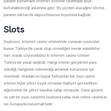
paranın kumarhane internet sitesine tarafından ikiye
katlanabileceği anlamına gelir. Bu yüzden alacağınız ekstra
paranın miktarı ilk depozitonuzun boyutuna bağlıdır.
Slots
Kuşkusuz, internet casino sitelerinde oynayan oyuncular,
bunun Türkiye’de yasal olup olmadığını merak edebilirler.
Net olarak söyleyebiliriz ki internet casino siteleri
Türkiye’de yasal değildir. Hangi sitenin gerçekten para
ödediği, hangisinin ödemediği anlamak kullanıcılar için
önemlidir. Aradaki en büyük farklardan biri, bazı casino
siteleri hiçbir şirket kaydı olmadan faaliyet gösterirken,
diğerlerinin bir şirket kaydına sahip olmasıdır. Daha güvenli
ve sah bir oyun oynatma lisansına sahip olan online casinolar
ise Avrupa’da bulunmaktadır.