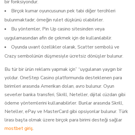
bir fonksiyondur.
Birçok kumar oyuncusunun pek tabi diğer tercihleri
bulunmaktadır; örneğin rulet düşkünü olabilirler.
Bu yöntemler, Pin Up casino sitesinden veya
uygulamasından afin de çekmek için de kullanılabilir.
Oyunda uvant özellikler olarak, Scatter sembolü ve
Crazy sembolünün düşmesiyle ücretsiz dönüşler bulunur.
Bu tür bir ürün reklamı yapmak için” “uygulanan yaygın bir
yoldur. OneStep Casino platformunda desteklenen para
birimleri arasında Amerikan doları, avro bulunur. Oyun
severler banka transferi, Skrill, Neteller, dijital cüzdan gibi
ödeme yöntemlerini kullanabilirler. Bunlar arasında Skrill,
Neteller, ePay ve MasterCard gibi opsiyonlar bulunur. Türk
lirası başta olmak üzere birçok para birimi desteği sağlar
mostbet giriş
.