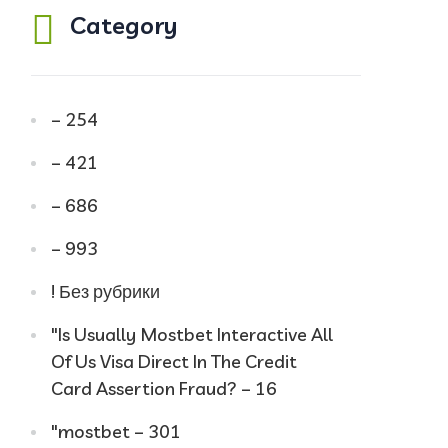
Category
– 254
– 421
– 686
– 993
! Без рубрики
"Is Usually Mostbet Interactive All
Of Us Visa Direct In The Credit
Card Assertion Fraud? – 16
"mostbet – 301