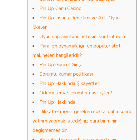
Pin Up Canlı Casino
Pin Up Lisans Denetimi ve Adil Oyun
İlkeleri
Oyun sağlayıcıların listesini kontrol edin
Para için oynamak için en popüler slot
makineleri hangileridir?
Pin Up Güncel Giriş
Sorumlu kumar politikası
Pin Up Hakkında Şikayetler
Ödemeler ve çekimler nasıl işler?
Pin Up Hakkında
Dikkat etmeniz gereken nokta, daha sonra
yatırım yapmak istediğiniz para biriminin
değişmemesidir.
Bir bahis bürosunda ne üzerine bahis