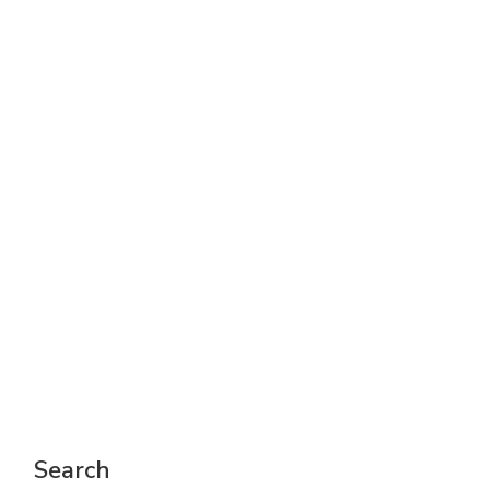
Search