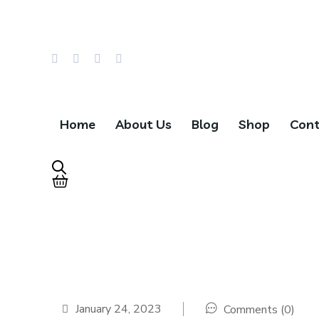
Email Us : support@swadesh.com
Working H
Call : +1-330-574-1599
Home
About Us
Blog
Shop
Cont
January 24, 2023
Comments (0)