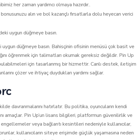
ibimiz her zaman yardımcı olmaya hazırdır..
 bonusunuzu alın ve bol kazançlı fırsatlarla dolu heyecan verici
deki uygun düğmeye basın.
 uygun düğmeye basın. Bahisçinin ofisinin menüsü çok basit ve
cağını öğrenmek için talimatları okumak gereksiz değildir. Pin Up
labilmeleri için tasarlanmış bir hizmettir. Canlı destek, iletişim
runlarını çözer ve ihtiyaç duydukları yardımı sağlar.
ərc
kilde davranmalarını hatırlatır. Bu politika, oyuncuların kendi
nı amaçlar. Pin Up’un lisans bilgileri, platformun güvenilirlik ve
 engellemeler veya bağlantı kesintileri nedeniyle kullanıcılar,
orunlar, kullanıcıların siteye erişimde güçlük yaşamasına neden