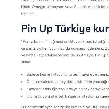
tatiller, etkinlikler veya dönemlere özel olarak dü
biridir. Örneğin, bir bayram veya özel bir etkinlik iç
özel kılar.
Pin Up Türkiye ku
“Parayı bozdur” düğmesine tıklayarak turu istediğiniz
çarpan 2,5x iken oyunu durdurduysanız, ödemeniz 250
ve hatta kaybedebileceğinizi de unutmayın. Pin Up Spo
sunar.
Sadece kumar kulübünün sitesini ziyaret etmeniz
Ödülleri yalnızca para yatırma işleminin yapıldığı 
Kazanan, etkinliğin sonunda ya en çok parayı kaz
Olumsuz yorumlar tek başına bir platformun genel
Bu, benzersiz aynaların geliştirilmesini ve BDT’deki k