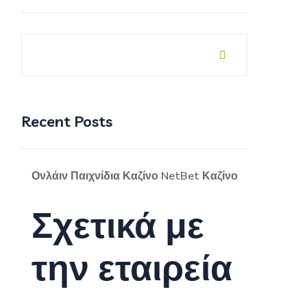
Recent Posts
Ονλάιν Παιχνίδια Καζίνο NetBet Καζίνο
Σχετικά με
την εταιρεία