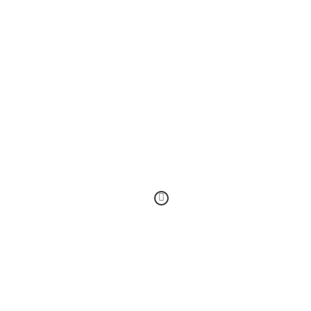
ay - Friday, 08 am - 05 pm