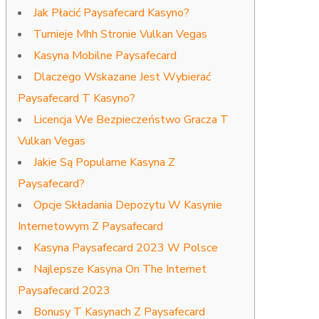
Jak Płacić Paysafecard Kasyno?
Turnieje Mhh Stronie Vulkan Vegas
Kasyna Mobilne Paysafecard
Dlaczego Wskazane Jest Wybierać
Paysafecard T Kasyno?
Licencja We Bezpieczeństwo Gracza T
Vulkan Vegas
Jakie Są Popularne Kasyna Z
Paysafecard?
Opcje Składania Depozytu W Kasynie
Internetowym Z Paysafecard
Kasyna Paysafecard 2023 W Polsce
Najlepsze Kasyna On The Internet
Paysafecard 2023
Bonusy T Kasynach Z Paysafecard