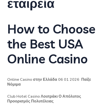
εταιρεία
How to Choose
the Best USA
Online Casino
Online Casino στην Ελλάδα 06 01 2026 ️ Παίξε
Νόμιμα
Club Hotel Casino Λουτράκι Ο Απόλυτος
Προορισμός Πολυτέλειας