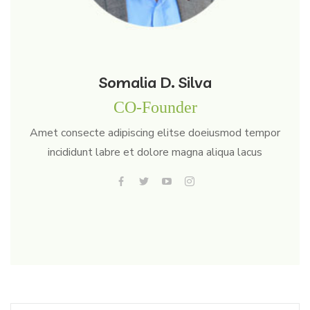
Somalia D. Silva
CO-Founder
Amet consecte adipiscing elitse doeiusmod tempor
incididunt labre et dolore magna aliqua lacus