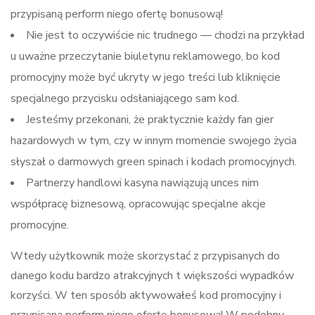
przypisaną perform niego ofertę bonusową!
Nie jest to oczywiście nic trudnego — chodzi na przykład
u uważne przeczytanie biuletynu reklamowego, bo kod
promocyjny może być ukryty w jego treści lub kliknięcie
specjalnego przycisku odsłaniającego sam kod.
Jesteśmy przekonani, że praktycznie każdy fan gier
hazardowych w tym, czy w innym momencie swojego życia
słyszał o darmowych green spinach i kodach promocyjnych.
Partnerzy handlowi kasyna nawiązują unces nim
współpracę biznesową, opracowując specjalne akcje
promocyjne.
Wtedy użytkownik może skorzystać z przypisanych do
danego kodu bardzo atrakcyjnych t większości wypadków
korzyści. W ten sposób aktywowałeś kod promocyjny i