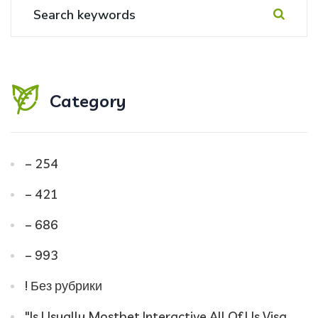
Category
– 254
– 421
– 686
– 993
! Без рубрики
"Is Usually Mostbet Interactive All Of Us Visa