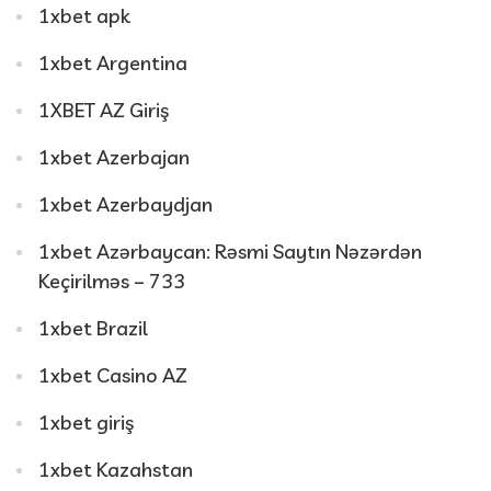
1xbet apk
1xbet Argentina
1XBET AZ Giriş
1xbet Azerbajan
1xbet Azerbaydjan
1xbet Azərbaycan: Rəsmi Saytın Nəzərdən
Keçirilməs – 733
1xbet Brazil
1xbet Casino AZ
1xbet giriş
1xbet Kazahstan