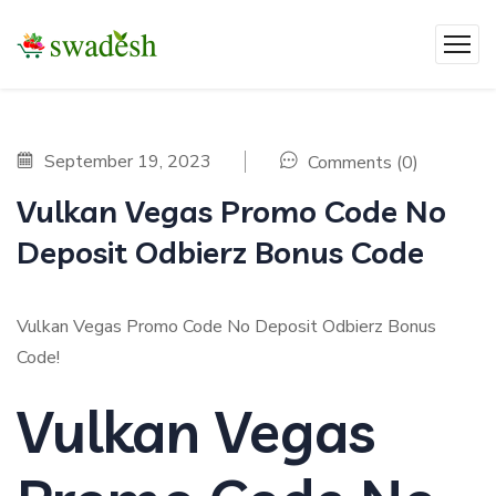
September 19, 2023
Comments (0)
Vulkan Vegas Promo Code No
Deposit Odbierz Bonus Code
Vulkan Vegas Promo Code No Deposit Odbierz Bonus
Code!
Vulkan Vegas