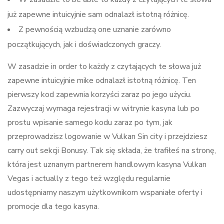
już zapewne intuicyjnie sam odnalazł istotną różnicę.
Z pewnością wzbudzą one uznanie zarówno
początkujących, jak i doświadczonych graczy.
W zasadzie in order to każdy z czytających te słowa już
zapewne intuicyjnie mike odnalazł istotną różnicę. Ten
pierwszy kod zapewnia korzyści zaraz po jego użyciu.
Zazwyczaj wymaga rejestracji w witrynie kasyna lub po
prostu wpisanie samego kodu zaraz po tym, jak
przeprowadzisz logowanie w Vulkan Sin city i przejdziesz
carry out sekcji Bonusy. Tak się składa, że trafiłeś na stronę,
która jest uznanym partnerem handlowym kasyna Vulkan
Vegas i actually z tego też względu regularnie
udostępniamy naszym użytkownikom wspaniałe oferty i
promocje dla tego kasyna.