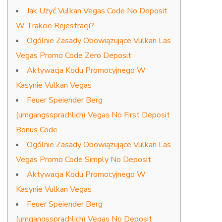
Jak Użyć Vulkan Vegas Code No Deposit
W Trakcie Rejestracji?
Ogólnie Zasady Obowiązujące Vulkan Las
Vegas Promo Code Zero Deposit
Aktywacja Kodu Promocyjnego W
Kasynie Vulkan Vegas
Feuer Speiender Berg
(umgangssprachlich) Vegas No First Deposit
Bonus Code
Ogólnie Zasady Obowiązujące Vulkan Las
Vegas Promo Code Simply No Deposit
Aktywacja Kodu Promocyjnego W
Kasynie Vulkan Vegas
Feuer Speiender Berg
(umgangssprachlich) Vegas No Deposit