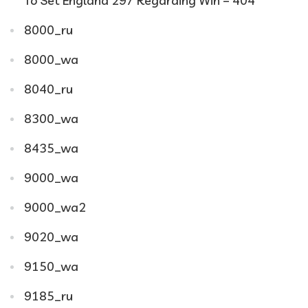
To Set England 297 Regarding Win – 404
8000_ru
8000_wa
8040_ru
8300_wa
8435_wa
9000_wa
9000_wa2
9020_wa
9150_wa
9185_ru