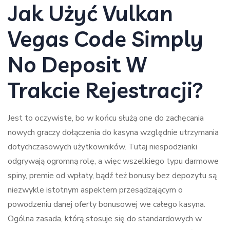
Jak Użyć Vulkan
Vegas Code Simply
No Deposit W
Trakcie Rejestracji?
Jest to oczywiste, bo w końcu służą one do zachęcania
nowych graczy dołączenia do kasyna względnie utrzymania
dotychczasowych użytkowników. Tutaj niespodzianki
odgrywają ogromną rolę, a więc wszelkiego typu darmowe
spiny, premie od wpłaty, bądź też bonusy bez depozytu są
niezwykle istotnym aspektem przesądzającym o
powodzeniu danej oferty bonusowej we całego kasyna.
Ogólna zasada, którą stosuje się do standardowych w