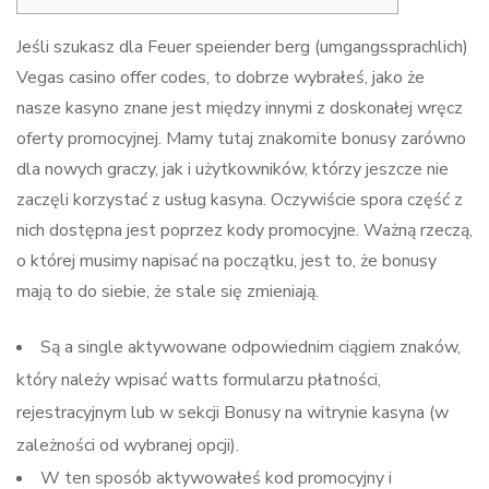
Jeśli szukasz dla Feuer speiender berg (umgangssprachlich)
Vegas casino offer codes, to dobrze wybrałeś, jako że
nasze kasyno znane jest między innymi z doskonałej wręcz
oferty promocyjnej. Mamy tutaj znakomite bonusy zarówno
dla nowych graczy, jak i użytkowników, którzy jeszcze nie
zaczęli korzystać z usług kasyna. Oczywiście spora część z
nich dostępna jest poprzez kody promocyjne. Ważną rzeczą,
o której musimy napisać na początku, jest to, że bonusy
mają to do siebie, że stale się zmieniają.
Są a single aktywowane odpowiednim ciągiem znaków,
który należy wpisać watts formularzu płatności,
rejestracyjnym lub w sekcji Bonusy na witrynie kasyna (w
zależności od wybranej opcji).
W ten sposób aktywowałeś kod promocyjny i