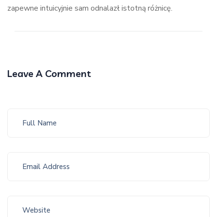
zapewne intuicyjnie sam odnalazł istotną różnicę.
Leave A Comment